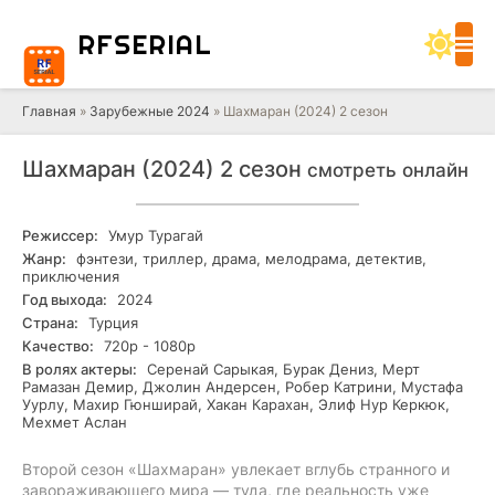
RF
SERIAL
Главная
»
Зарубежные 2024
» Шахмаран (2024) 2 сезон
Шахмаран (2024) 2 сезон
смотреть онлайн
Режиссер:
Умур Турагай
Жанр:
фэнтези, триллер, драма, мелодрама, детектив,
приключения
Год выхода:
2024
Страна:
Турция
Качество:
720р - 1080р
В ролях актеры:
Серенай Сарыкая, Бурак Дениз, Мерт
Рамазан Демир, Джолин Андерсен, Робер Катрини, Мустафа
Уурлу, Махир Гюнширай, Хакан Карахан, Элиф Нур Керкюк,
Мехмет Аслан
Второй сезон «Шахмаран» увлекает вглубь странного и
завораживающего мира — туда, где реальность уже