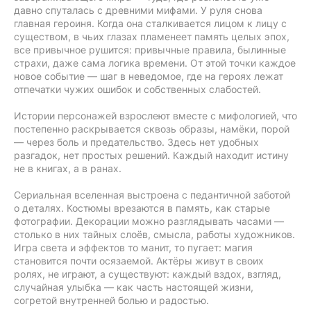
давно спуталась с древними мифами. У руля снова
главная героиня. Когда она сталкивается лицом к лицу с
существом, в чьих глазах пламенеет память целых эпох,
все привычное рушится: привычные правила, былинные
страхи, даже сама логика времени. От этой точки каждое
новое событие — шаг в неведомое, где на героях лежат
отпечатки чужих ошибок и собственных слабостей.
Истории персонажей взрослеют вместе с мифологией, что
постепенно раскрывается сквозь образы, намёки, порой
— через боль и предательство. Здесь нет удобных
разгадок, нет простых решений. Каждый находит истину
не в книгах, а в ранах.
Сериальная вселенная выстроена с педантичной заботой
о деталях. Костюмы врезаются в память, как старые
фотографии. Декорации можно разглядывать часами —
столько в них тайных слоёв, смысла, работы художников.
Игра света и эффектов то манит, то пугает: магия
становится почти осязаемой. Актёры живут в своих
ролях, не играют, а существуют: каждый вздох, взгляд,
случайная улыбка — как часть настоящей жизни,
согретой внутренней болью и радостью.