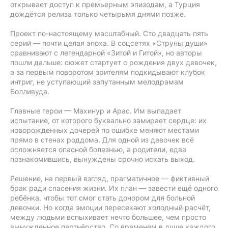
открывает доступ к премьерным эпизодам, а Турция
дождётся релиза только четырьмя днями позже.
Проект по-настоящему масштабный. Сто двадцать пять
серий — почти целая эпоха. В соцсетях «Струны души»
сравнивают с легендарной «Зитой и Гитой», но авторы
пошли дальше: сюжет стартует с рождения двух девочек,
а за первым поворотом зрителям подкидывают клубок
интриг, не уступающий запутанным мелодрамам
Болливуда.
Главные герои — Махинур и Арас. Им выпадает
испытание, от которого буквально замирает сердце: их
новорожденных дочерей по ошибке меняют местами
прямо в стенах роддома. Для одной из девочек всё
осложняется опасной болезнью, а родители, едва
познакомившись, вынуждены срочно искать выход.
Решение, на первый взгляд, прагматичное — фиктивный
брак ради спасения жизни. Их план — завести ещё одного
ребёнка, чтобы тот смог стать донором для больной
девочки. Но когда эмоции пересекают холодный расчёт,
между людьми вспыхивает нечто большее, чем просто
вынужденное партнёрство. Со временем в душе каждого