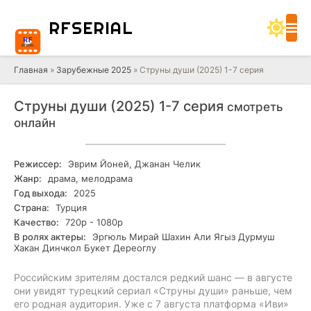
RF
SERIAL
Главная
»
Зарубежные 2025
» Струны души (2025) 1-7 серия
Струны души (2025) 1-7 серия
смотреть
онлайн
Режиссер:
Эврим Йоней, Джанан Челик
Жанр:
драма, мелодрама
Год выхода:
2025
Страна:
Турция
Качество:
720р - 1080р
В ролях актеры:
Эргюль Мирай Шахин Али Ягыз Дурмуш
Хакан Динчкол Букет Дереоглу
Российским зрителям достался редкий шанс — в августе
они увидят турецкий сериал «Струны души» раньше, чем
его родная аудитория. Уже с 7 августа платформа «Иви»