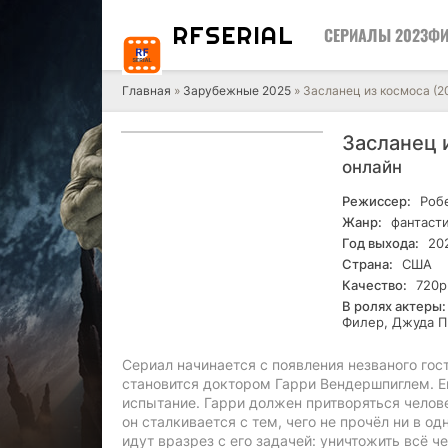
RF
SERIAL
СЕРИАЛЫ 2023
ФИ
Главная
»
Зарубежные 2025
» Засланец из космоса (20
Засланец и
онлайн
Режиссер:
Робе
Жанр:
фантасти
Год выхода:
20
Страна:
США
Качество:
720р
В ролях актеры:
Филер, Джуда П
Сериал начинается с появления незваного го
становится доктором Гарри Вендершпиглем. Ег
испытание. Гарри должен притворяться челов
он сталкивается с тем, чего не прочёл ни в о
идут вразрез с его задачей: уничтожить всё че