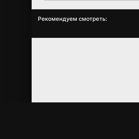
Рекомендуем смотреть:
Засланец из
Засланец из
космоса 4 сезон
космоса 4 сезо
(2025)
(2025) 7 серия