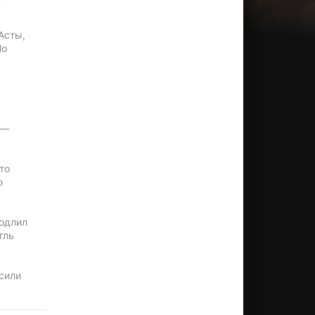
Асты,
Но
 —
то
ю
родлил
гль
сили