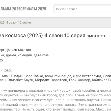
ЛЬМЫ 2025
СЕРИАЛЫ 2025
25) 4 сезон 10 серия
з космоса (2025) 4 сезон 10 серия
смотреть
рт Данкан МакНил
ка, драма, комедия, детектив
25
 - 1080р
Алан Тьюдик, Сара Томко, Кори Рейнольдс, Элис Веттерлунд, Леви
рен, Элизабет Бауэн, Мередит Гарретсон, Гэри Фармер, Кэйлайла Р
стя — пришелец с опасной миссией крушит свой корабль и неож
о укрытие — захолустный город, где роль врача не просто маск
еком, хотя чуждая планете суть все еще осталась внутри. Нео
дной земной книге — он начинает чувствовать. Эти странные эмо
ловечество. Но есть один, кто знает правду: сын мэра, Макс, в