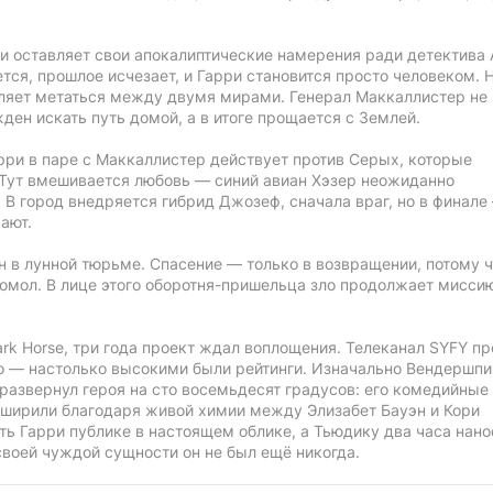
и оставляет свои апокалиптические намерения ради детектива 
тся, прошлое исчезает, и Гарри становится просто человеком. 
вляет метаться между двумя мирами. Генерал Маккаллистер не
ден искать путь домой, а в итоге прощается с Землей.
арри в паре с Маккаллистер действует против Серых, которые
 Тут вмешивается любовь — синий авиан Хэзер неожиданно
 В город внедряется гибрид Джозеф, сначала враг, но в финале
рают.
н в лунной тюрьме. Спасение — только в возвращении, потому ч
гомол. В лице этого оборотня-пришельца зло продолжает мисси
rk Horse, три года проект ждал воплощения. Телеканал SYFY п
го — настолько высокими были рейтинги. Изначально Вендершпи
развернул героя на сто восемьдесят градусов: его комедийные
сширили благодаря живой химии между Элизабет Бауэн и Кори
ть Гарри публике в настоящем облике, а Тьюдику два часа нано
своей чуждой сущности он не был ещё никогда.