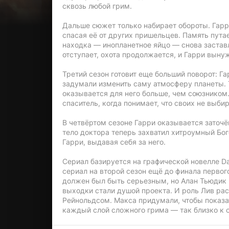
сквозь любой грим.
Дальше сюжет только набирает обороты. Гарр
спасая её от других пришельцев. Память путае
находка — инопланетное яйцо — снова заста
отступает, охота продолжается, и Гарри вынуж
Третий сезон готовит еще больший поворот: Г
задумали изменить саму атмосферу планеты.
оказывается для него больше, чем союзником.
спаситель, когда понимает, что своих не выби
В четвёртом сезоне Гарри оказывается заточё
тело доктора теперь захватил хитроумный Бо
Гарри, выдавая себя за него.
Сериал базируется на графической новелле Da
сериал на второй сезон ещё до финала перво
должен был быть серьезным, но Алан Тьюдик 
выходки стали душой проекта. И роль Лив ра
Рейнольдсом. Макса придумали, чтобы показа
каждый слой сложного грима — так близко к 