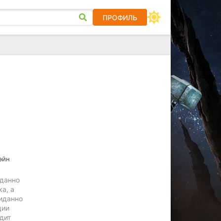
ПРОФИЛЬ
эйн
иданно
а, а
жиданно
ции
идит