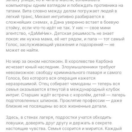
компьютеры одним взглядом и побеждать противника на
татами. Вита словно между делом погружает людей в
легкий транс, Михаил интуитивно разбирается в
сложнейших схемах, а Дана уверенно встает в боевую
стойку, если что-то идёт не так. У них — свое мини
агентство, «ДаМиНик». Детская решимость не знает
покоя: им нужна мама, её нет рядом, и папа — тот самый
Голос, заслуживающий уважения и подозрений — не
может ее найти.
Но мир за окном неспокоен. В королевстве Карбона
исчезает юный наследник. Злоумышленники требуют
невозможное: свободу криминального главаря и самого
Голоса, без которого вся операция кажется
неразрешимой. Отец собирает чемоданы — теперь вся
семья оказывается втянутой в международный клубок
интриг. Старших ждёт встреча с королём, детей — лагерь
подготовленных шпионов. Проклятие профессии — даже
близкие не посвящены во все жизненные детали.
Здесь, в стенах лагеря, подростки учатся обходить
ловушки, доверять друг другу и держать в секрете
настоящие чувства. Семья ссорится и мирится. Каждый