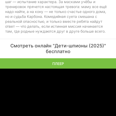
шаг — испытание характера. За масками учёбы и
тренировок прячется настоящая тревога: маму все ещё
надо найти, а на кону — не только счастье одного дома,
но и судьба Карбона. Комедийная суета смешана с
реальной опасностью, и только вместе ребята найдут
ответ — что делать, если истинная миссия начинается
там, где родные нуждаются друг в друге больше всего.
Смотреть онлайн "Дети-шпионы (2025)"
бесплатно
ПЛЕЕР