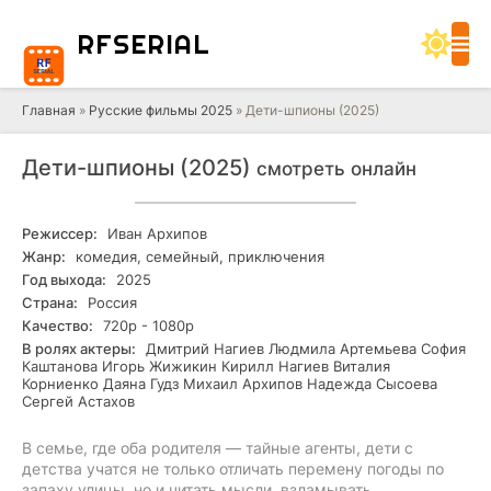
RF
SERIAL
Главная
»
Русские фильмы 2025
» Дети-шпионы (2025)
Дети-шпионы (2025)
смотреть онлайн
Режиссер:
Иван Архипов
Жанр:
комедия, семейный, приключения
Год выхода:
2025
Страна:
Россия
Качество:
720р - 1080р
В ролях актеры:
Дмитрий Нагиев Людмила Артемьева София
Каштанова Игорь Жижикин Кирилл Нагиев Виталия
Корниенко Даяна Гудз Михаил Архипов Надежда Сысоева
Сергей Астахов
В семье, где оба родителя — тайные агенты, дети с
детства учатся не только отличать перемену погоды по
запаху улицы, но и читать мысли, взламывать