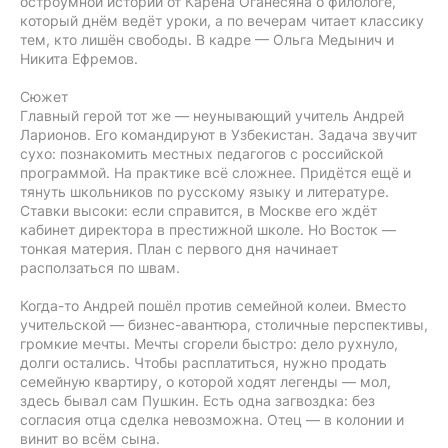
остроумной истории от Карена Оганесяна о филологе,
который днём ведёт уроки, а по вечерам читает классику
тем, кто лишён свободы. В кадре — Ольга Медынич и
Никита Ефремов.
Сюжет
Главный герой тот же — неунывающий учитель Андрей
Ларионов. Его командируют в Узбекистан. Задача звучит
сухо: познакомить местных педагогов с российской
программой. На практике всё сложнее. Придётся ещё и
тянуть школьников по русскому языку и литературе.
Ставки высоки: если справится, в Москве его ждёт
кабинет директора в престижной школе. Но Восток —
тонкая материя. План с первого дня начинает
расползаться по швам.
Когда-то Андрей пошёл против семейной колеи. Вместо
учительской — бизнес-авантюра, столичные перспективы,
громкие мечты. Мечты сгорели быстро: дело рухнуло,
долги остались. Чтобы расплатиться, нужно продать
семейную квартиру, о которой ходят легенды — мол,
здесь бывал сам Пушкин. Есть одна загвоздка: без
согласия отца сделка невозможна. Отец — в колонии и
винит во всём сына.