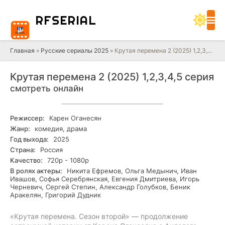
RF
SERIAL
Главная
»
Русские сериалы 2025
» Крутая перемена 2 (2025) 1,2,3,4,5 серия
Крутая перемена 2 (2025) 1,2,3,4,5 серия
смотреть онлайн
Режиссер:
Карен Оганесян
Жанр:
комедия, драма
Год выхода:
2025
Страна:
Россия
Качество:
720р - 1080р
В ролях актеры:
Никита Ефремов, Ольга Медынич, Иван
Ивашов, Софья Серебрянская, Евгения Дмитриева, Игорь
Черневич, Сергей Степин, Александр Голубков, Беник
Аракелян, Григорий Дудник
«Крутая перемена. Сезон второй» — продолжение