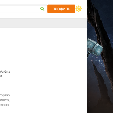
ПРОФИЛЬ
 Алёна
им
сторию
пишев,
тлана