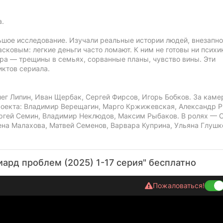
а.
шое исследование. Изучали реальные истории людей, внезапно
сковым: легкие деньги часто ломают. К ним не готовы ни психик
тра — трещины в семьях, сорванные планы, чувство вины. Эти
иктов сериала.
г Липин, Иван Щербак, Сергей Фирсов, Игорь Бобков. За каме
роекта: Владимир Верещагин, Марго Кржижевская, Александр Р
ргей Семин, Владимир Неклюдов, Максим Рыбаков. В ролях — 
ена Малахова, Матвей Семенов, Варвара Куприна, Ульяна Глушк
ард проблем (2025) 1-17 серия" бесплатно
Пожаловаться!