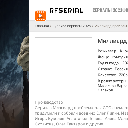
RF
SERIAL
СЕРИАЛЫ 2023
ФИ
Главная
»
Русские сериалы 2025
» Миллиард проблем (
Миллиард 
Режиссер:
Кири
Жанр:
комедия
Год выхода:
20
Страна:
Россия
Качество:
720р
В ролях актеры:
Малахова Варва
Салахов
Производство
Сериал «Миллиард проблем» для СТС снимала 
придумали и собрали воедино Олег Липин, Ив
Игорь Вуколов, Анастасия Попова, Алена Мала
Суханова, Олег Тактаров и другие.