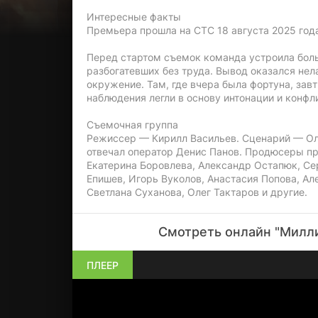
Интересные факты
Премьера прошла на СТС 18 августа 2025 год
Перед стартом съемок команда устроила боль
разбогатевших без труда. Вывод оказался нела
окружение. Там, где вчера была фортуна, зав
наблюдения легли в основу интонации и конфл
Съемочная группа
Режиссер — Кирилл Васильев. Сценарий — Оле
отвечал оператор Денис Панов. Продюсеры п
Екатерина Боровлева, Александр Остапюк, Се
Епишев, Игорь Вуколов, Анастасия Попова, Ал
Светлана Суханова, Олег Тактаров и другие.
Смотреть онлайн "Милли
ПЛЕЕР