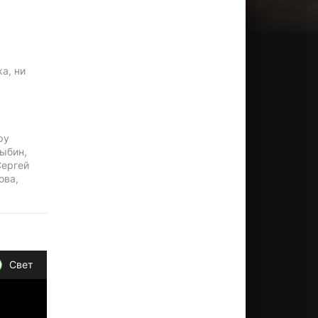
а, ни
ру
ыбин,
Сергей
ова,
Свет