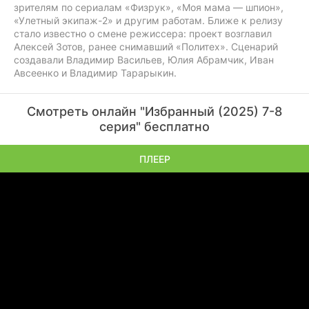
зрителям по сериалам «Физрук», «Моя мама — шпион»,
«Улетный экипаж-2» и другим работам. Ближе к релизу
стало известно о смене режиссера: проект возглавил
Алексей Зотов, ранее снимавший «Политех». Сценарий
создавали Владимир Васильев, Юлия Абрамчик, Иван
Авсеенко и Владимир Тарарыкин.
Смотреть онлайн "Избранный (2025) 7-8
серия" бесплатно
ПЛЕЕР