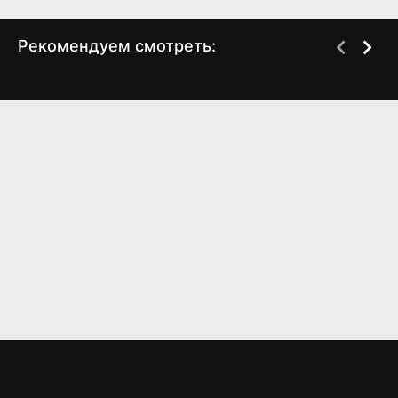
Рекомендуем смотреть:
Грань Будущего 2,
Слово пацана 2 сезон
когда выйдет?
когда выйдет? дата