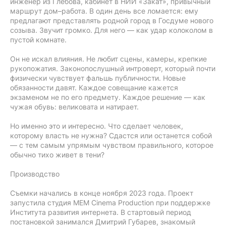
инженер из Глебова, кабинет в НИИ «Закат», привычный
маршрут дом–работа. В один день все ломается: ему
предлагают представлять родной город в Госдуме нового
созыва. Звучит громко. Для него — как удар колоколом в
пустой комнате.
Он не искал влияния. Не любит сцены, камеры, крепкие
рукопожатия. Законопослушный интроверт, который почти
физически чувствует фальшь публичности. Новые
обязанности давят. Каждое совещание кажется
экзаменом не по его предмету. Каждое решение — как
чужая обувь: великовата и натирает.
Но именно это и интересно. Что сделает человек,
которому власть не нужна? Сдастся или останется собой
— с тем самым упрямым чувством правильного, которое
обычно тихо живет в тени?
Производство
Съемки начались в конце ноября 2023 года. Проект
запустила студия MEM Cinema Production при поддержке
Института развития интернета. В стартовый период
постановкой занимался Дмитрий Губарев, знакомый