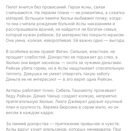
Пилот мчится без провисаний. Герои ясны, связи
считываются. На первом плане — не романтика, а схватка
матерей. Вспышки памяти Хюльи выбивают почву: когда-
то она считала рождение больной Аслы наказанием и
расспрашивала врачей, не найдется ли богатая семья,
которой нужен ребенок. Ее материнство покрыто мраком.
Она умна, колкая, изворотливая. Ей важно одно — выгода.
В особняке всем правит Фиген. Сильная, властная, не
прощает слабостей. Донорство ее поражает до слез, а
Хюлью она видит насквозь — охота за чужими деньгами.
Рейхан убита горем, но в Аслы нащупывает спасительную
теплоту. Девушка не умеет отвергать такую заботу.
Деньги ее не интересуют — в это верит одна Рейхан.
Актеры работают точно. Сибель Ташчиоглу проживает
беду Рейхан. Дениз Чакыр создает колкую, неприятно
притягательную Хюлью. Лизге Джёмрет держит крупный
план и хрупкость. Керема Бюрсина в серии мало, но он
весом в каждом кадре.
За линией донорства — притяжение привычек и чувств.
Аслы вдруг хочет апельсинов, которых ненавидела. При