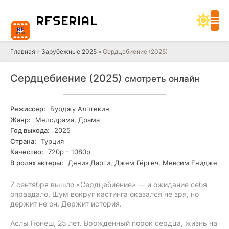
RF
SERIAL
Главная
»
Зарубежные 2025
» Сердцебиение (2025)
Сердцебиение (2025)
смотреть онлайн
Режиссер:
Бурджу Алптекин
Жанр:
Мелодрама, Драма
Год выхода:
2025
Страна:
Турция
Качество:
720р - 1080р
В ролях актеры:
Дениз Дарги, Джем Гёргеч, Мевсим Енидже
7 сентября вышло «Сердцебиение» — и ожидание себя
оправдало. Шум вокруг кастинга оказался не зря, но
держит не он. Держит история.
Аслы Гюнеш, 25 лет. Врожденный порок сердца, жизнь на