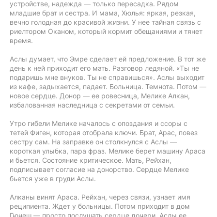
устройстве, надежда — только пересадка. Рядом
младшие брат и сестра. И мама, Хюлья: яркая, резкая,
вечно голодная до красивой жизни. У нее тайная связь с
риелтором Оканом, который кормит обещаниями и тянет
время.
Аслы думает, что Эмре сделает ей предложение. В тот же
день к ней приходит его мать. Разговор ледяной. «Ты не
подаришь мне внуков. Ты не справишься». Аслы выходит
из кафе, задыхается, падает. Больница. Темнота. Потом —
новое сердце. Донор — ее ровесница, Мелике Алкан,
избалованная наследница с секретами от семьи.
Утро гибели Мелике началось с опоздания и ссоры с
тетей Фиген, которая отобрала ключи. Брат, Арас, повез
сестру сам. На заправке он столкнулся с Аслы —
короткая улыбка, пара фраз. Мелике берет машину Араса
и бьется. Состояние критическое. Мать, Рейхан,
подписывает согласие на донорство. Сердце Мелике
бьется уже в груди Аслы.
Алканы винят Араса. Рейхан, через связи, узнает имя
реципиента. Ждет у больницы. Потом приходит в дом
Гюнеш — просто послушать сердце дочери. Аслы ее