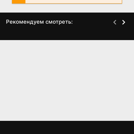
Рекомендуем смотреть:
Струны души (2025)
Слово пацана 2 сезон
13-27 серия
когда выйдет? дата