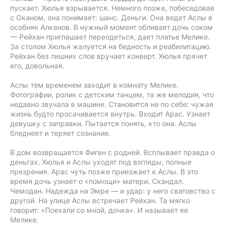
пускает. Хюлья взрывается. Немного позже, побеседовав
с Оканом, она понимает: шанс. Деньги. Она ведет Аслы в
особняк Алканов. В нужный момент обливает дочь соком
— Рейхан приглашает переодеться, дает платье Мелике.
За столом Хюлья жалуется на бедность и реабилитацию.
Рейхан без лишних слов вручает конверт. Хюлья прячет
его, довольная.
Аслы тем временем заходит в комнату Мелике.
Фотографии, ролик с детским танцем, та же мелодия, что
недавно звучала в машине. Становится не по себе: чужая
жизнь будто просачивается внутрь. Входит Арас. Узнает
девушку с заправки. Пытается понять, кто она. Аслы
бледнеет и теряет сознание.
В дом возвращается Фиген с родней. Всплывает правда о
деньгах. Хюлья и Аслы уходят под взгляды, полные
презрения. Арас чуть позже приезжает к Аслы. В это
время дочь узнает о «помощи» матери. Скандал.
Чемодан. Надежда на Эмре — и удар: у него сватовство с
другой. На улице Аслы встречает Рейхан. Та мягко
говорит: «Поехали со мной, дочка». И называет ее
Мелике.