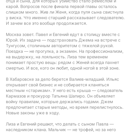
отца и сына, для которых убийство стало ремеслом и
карой. Вопросов после финала первой главы осталось
слишком много. Жив ли Женя, когда пуля сына свистнула
у виска. Что именно старший рассказывает следователю.
И зачем все это вообще продолжается.
Москва зовет. Павел и Евгений едут в столицу вместе с
Юрой. Их задача — подстраховать Джема на встрече с
Тунгусом, столичным авторитетом с тяжелой рукой.
Поездка — не прогулка, а экзамен. На профессионализм,
на выдержку, на лояльность. Лиза тем временем
понимает простую вещь: рядом с Женей всегда пахнет
смертью. И все, кого он любит, одной ногой в этой зоне.
В Хабаровске за дело берется Валиев-младший. Ильяс
открывает свой бизнес и не собирается кланяться
местным «старикам». У него есть крыша — следователь
Кармазов и прокурор Татьяна Шапиро. Он объявляет
войну правилам, которые держались годами. Джем
предпочитает старые методы, но время перелистнулось.
Новые законы уже в ходу.
Лиза и Евгений решают, что делать с сыном Павла —
наследником клана. Мальчик — не трофей, но за него