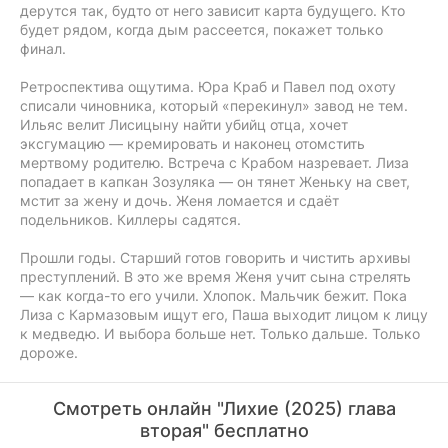
дерутся так, будто от него зависит карта будущего. Кто
будет рядом, когда дым рассеется, покажет только
финал.
Ретроспектива ощутима. Юра Краб и Павел под охоту
списали чиновника, который «перекинул» завод не тем.
Ильяс велит Лисицыну найти убийц отца, хочет
эксгумацию — кремировать и наконец отомстить
мертвому родителю. Встреча с Крабом назревает. Лиза
попадает в капкан Зозуляка — он тянет Женьку на свет,
мстит за жену и дочь. Женя ломается и сдаёт
подельников. Киллеры садятся.
Прошли годы. Старший готов говорить и чистить архивы
преступлений. В это же время Женя учит сына стрелять
— как когда-то его учили. Хлопок. Мальчик бежит. Пока
Лиза с Кармазовым ищут его, Паша выходит лицом к лицу
к медведю. И выбора больше нет. Только дальше. Только
дороже.
Смотреть онлайн "Лихие (2025) глава
вторая" бесплатно