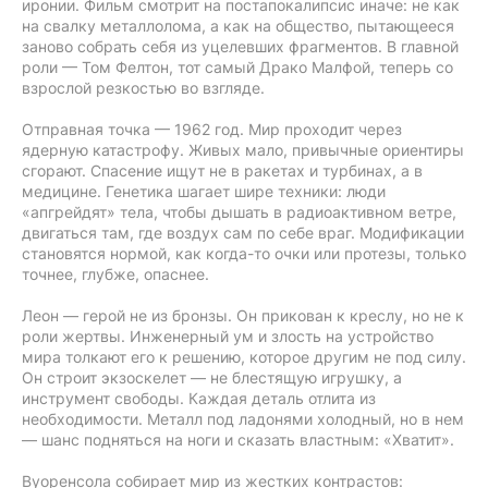
иронии. Фильм смотрит на постапокалипсис иначе: не как
на свалку металлолома, а как на общество, пытающееся
заново собрать себя из уцелевших фрагментов. В главной
роли — Том Фелтон, тот самый Драко Малфой, теперь со
взрослой резкостью во взгляде.
Отправная точка — 1962 год. Мир проходит через
ядерную катастрофу. Живых мало, привычные ориентиры
сгорают. Спасение ищут не в ракетах и турбинах, а в
медицине. Генетика шагает шире техники: люди
«апгрейдят» тела, чтобы дышать в радиоактивном ветре,
двигаться там, где воздух сам по себе враг. Модификации
становятся нормой, как когда-то очки или протезы, только
точнее, глубже, опаснее.
Леон — герой не из бронзы. Он прикован к креслу, но не к
роли жертвы. Инженерный ум и злость на устройство
мира толкают его к решению, которое другим не под силу.
Он строит экзоскелет — не блестящую игрушку, а
инструмент свободы. Каждая деталь отлита из
необходимости. Металл под ладонями холодный, но в нем
— шанс подняться на ноги и сказать властным: «Хватит».
Вуоренсола собирает мир из жестких контрастов: