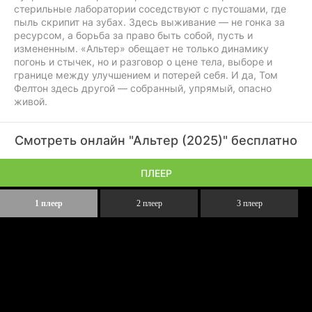
стерильные лаборатории соседствуют с пустошами, где
пыль скрипит на зубах. Здесь выживание — не гонка за
ресурсом, а борьба за право быть собой, пусть и
измененным. «Альтер» обещает не только динамику
погонь и стычек, но и разговор о цене тела, выборе и
границе между улучшением и потерей себя. И да, Том
Фелтон здесь другой — собранный, упрямый, опасно
живой.
Смотреть онлайн "Альтер (2025)" бесплатно
ПЛЕЕР
1 плеер
2 плеер
3 плеер