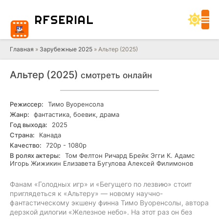
RF
SERIAL
Главная
»
Зарубежные 2025
» Альтер (2025)
Альтер (2025)
смотреть онлайн
Режиссер:
Тимо Вуоренсола
Жанр:
фантастика, боевик, драма
Год выхода:
2025
Страна:
Канада
Качество:
720р - 1080р
В ролях актеры:
Том Фелтон Ричард Брейк Эгги К. Адамс
Игорь Жижикин Елизавета Бугулова Алексей Филимонов
Фанам «Голодных игр» и «Бегущего по лезвию» стоит
приглядеться к «Альтеру» — новому научно-
фантастическому экшену финна Тимо Вуоренсолы, автора
дерзкой дилогии «Железное небо». На этот раз он без