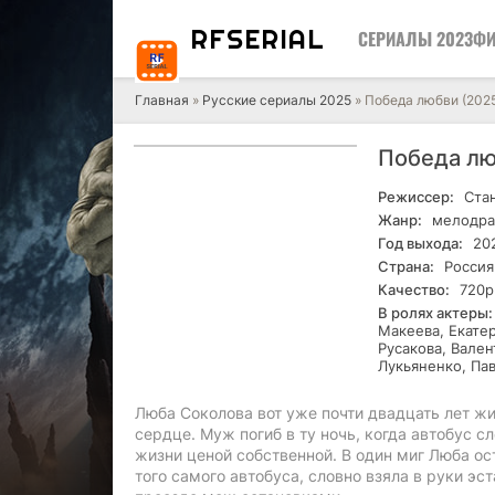
RF
SERIAL
СЕРИАЛЫ 2023
ФИ
Главная
»
Русские сериалы 2025
» Победа любви (202
Победа лю
Режиссер:
Стан
Жанр:
мелодра
Год выхода:
20
Страна:
Россия
Качество:
720р
В ролях актеры:
Макеева, Екате
Русакова, Вале
Лукьяненко, Па
Люба Соколова вот уже почти двадцать лет жи
сердце. Муж погиб в ту ночь, когда автобус с
жизни ценой собственной. В один миг Люба ос
того самого автобуса, словно взяла в руки э