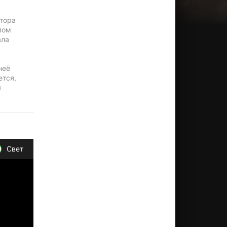
ктора
мом
ала
неё
ется,
я
Свет