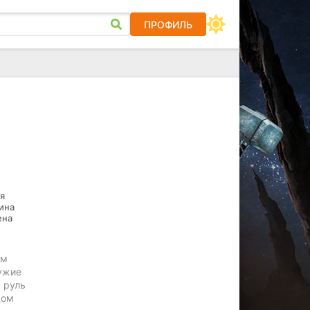
ПРОФИЛЬ
я
ина
ена
ем
чужие
 руль
дом