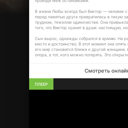
проезде меж остановками.
В жизни Любы всегда был Виктор — человек с
перед памятью друга превратилась в тихую за
трудном, тяжелом одиночестве. Она привыкла к
того, что Виктор хранит в душе: настоящую, н
Сын вырос, однажды собрался в армию. На раб
место и достоинство. В этот момент она опять
его мир становится ближе к другой женщине. 
опора, а тот, кого можно потерять. Это открыт
Смотреть онлайн
ПЛЕЕР