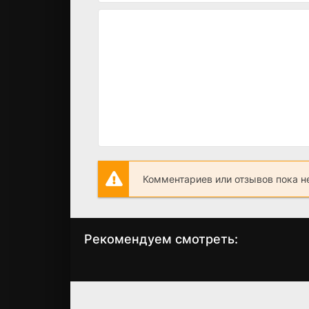
Комментариев или отзывов пока н
Рекомендуем смотреть:
Слово пацана 2
Грань Будущего 
сезон когда
когда выйдет?
выйдет? дата