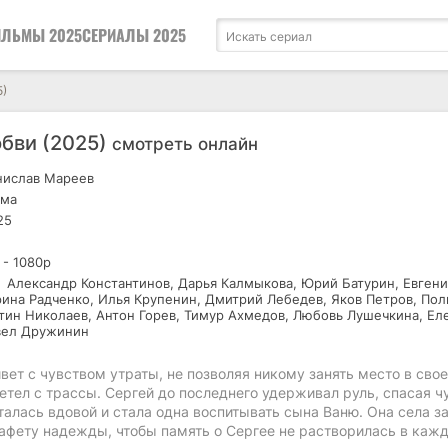
ЛЬМЫ 2025
СЕРИАЛЫ 2025
5)
бви (2025)
смотреть онлайн
ислав Мареев
ма
25
 - 1080р
Александр Константинов, Дарья Калмыкова, Юрий Батурин, Евгени
рина Радченко, Илья Крупенин, Дмитрий Лебедев, Яков Петров, Пол
нтин Николаев, Антон Горев, Тимур Ахмедов, Любовь Лушечкина, Ел
вел Дружинин
вет с чувством утраты, не позволяя никому занять место в сво
летел с трассы. Сергей до последнего удерживал руль, спасая 
талась вдовой и стала одна воспитывать сына Ваню. Она села за
стафету надежды, чтобы память о Сергее не растворилась в каж