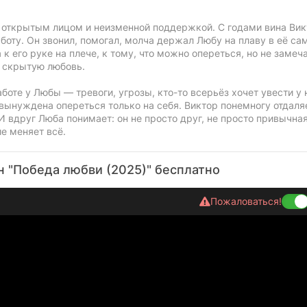
 открытым лицом и неизменной поддержкой. С годами вина Ви
боту. Он звонил, помогал, молча держал Любу на плаву в её са
 его руке на плече, к тому, что можно опереться, но не замеч
о скрытую любовь.
оте у Любы — тревоги, угрозы, кто-то всерьёз хочет увести у 
 вынуждена опереться только на себя. Виктор понемногу отдаля
И вдруг Люба понимает: он не просто друг, не просто привычна
ие меняет всё.
 "Победа любви (2025)" бесплатно
Пожаловаться!