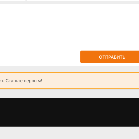
ОТПРАВИТЬ
ет. Станьте первым!
2,
Я живу для тебя
Разочарованные
Б
(2025)
(2025) 1-8 серия