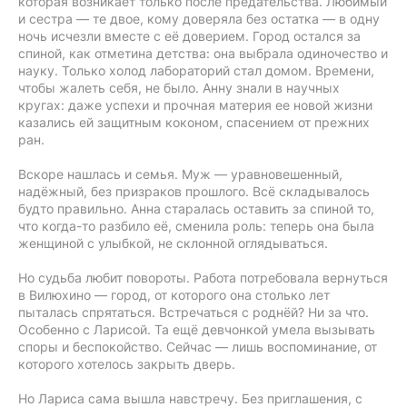
которая возникает только после предательства. Любимый
и сестра — те двое, кому доверяла без остатка — в одну
ночь исчезли вместе с её доверием. Город остался за
спиной, как отметина детства: она выбрала одиночество и
науку. Только холод лабораторий стал домом. Времени,
чтобы жалеть себя, не было. Анну знали в научных
кругах: даже успехи и прочная материя ее новой жизни
казались ей защитным коконом, спасением от прежних
ран.
Вскоре нашлась и семья. Муж — уравновешенный,
надёжный, без призраков прошлого. Всё складывалось
будто правильно. Анна старалась оставить за спиной то,
что когда-то разбило её, сменила роль: теперь она была
женщиной с улыбкой, не склонной оглядываться.
Но судьба любит повороты. Работа потребовала вернуться
в Вилюхино — город, от которого она столько лет
пыталась спрятаться. Встречаться с роднёй? Ни за что.
Особенно с Ларисой. Та ещё девчонкой умела вызывать
споры и беспокойство. Сейчас — лишь воспоминание, от
которого хотелось закрыть дверь.
Но Лариса сама вышла навстречу. Без приглашения, с