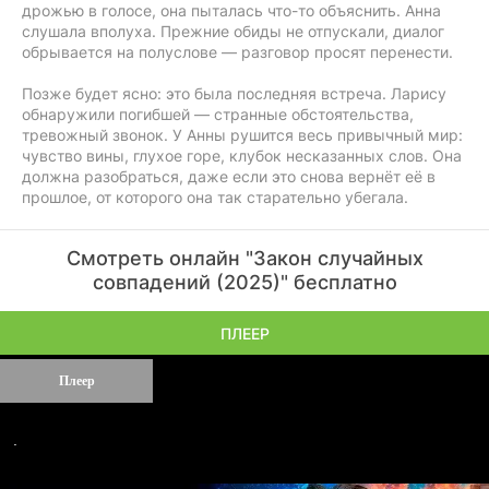
дрожью в голосе, она пыталась что-то объяснить. Анна
слушала вполуха. Прежние обиды не отпускали, диалог
обрывается на полуслове — разговор просят перенести.
Позже будет ясно: это была последняя встреча. Ларису
обнаружили погибшей — странные обстоятельства,
тревожный звонок. У Анны рушится весь привычный мир:
чувство вины, глухое горе, клубок несказанных слов. Она
должна разобраться, даже если это снова вернёт её в
прошлое, от которого она так старательно убегала.
Смотреть онлайн "Закон случайных
совпадений (2025)" бесплатно
ПЛЕЕР
Плеер