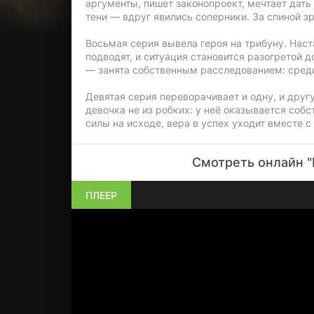
аргументы, пишет законопроект, мечтает дать
тени — вдруг явились соперники. За спиной з
Восьмая серия вывела героя на трибуну. Наст
подводят, и ситуация становится разогретой 
— занята собственным расследованием: среди
Девятая серия переворачивает и одну, и друг
девочка не из робких: у неё оказывается соб
силы на исходе, вера в успех уходит вместе 
Смотреть онлайн "
ПЛЕЕР