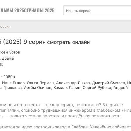
ЛЬМЫ 2025
СЕРИАЛЫ 2025
 серия
 (2025) 9 серия
смотреть онлайн
сей Зотов
, драма
25
 - 1080р
Илья Лыков, Ольга Лерман, Александр Лыков, Дмитрий Смолев, И
а Гришаева, Артём Осипов, Камиль Ларин, Сергей Рубеко, Андрей
ем не из того теста — не карьерист, не интриган? В сериале
лег Тяпин, спокойно трудившийся инженером в глебовском «НИ
ек — только честная простота и врождённая осторожность.
атается за идею построить завод в Глебове. Увлечённо собирает