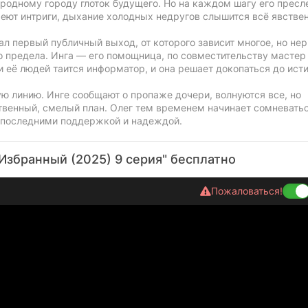
 родному городу глоток будущего. Но на каждом шагу его прес
реют интриги, дыхание холодных недругов слышится всё явствен
ал первый публичный выход, от которого зависит многое, но не
до предела. Инга — его помощница, по совместительству мастер
 её людей таится информатор, и она решает докопаться до ист
ую линию. Инге сообщают о пропаже дочери, волнуются все, но
ственный, смелый план. Олег тем временем начинает сомневать
с последними поддержкой и надеждой.
Избранный (2025) 9 серия" бесплатно
Пожаловаться!