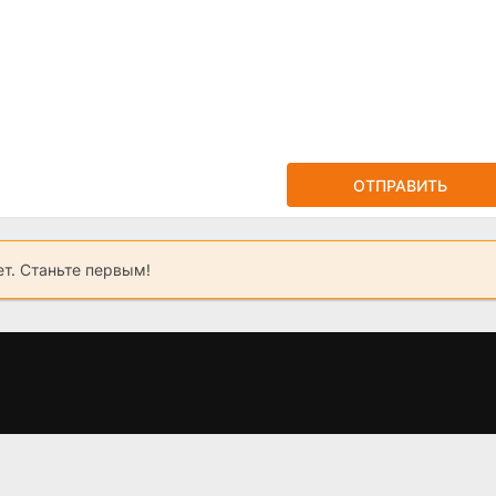
ОТПРАВИТЬ
ет. Станьте первым!
ек
Великолепный век.
Воскресший
н
Империя Кёсем
Эртугрул (2014 -
(2015)
2025)