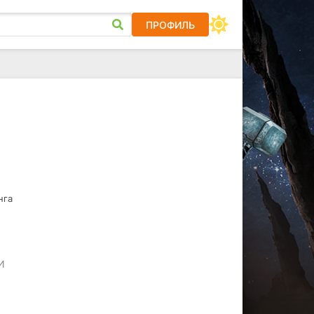
ПРОФИЛЬ
нга
И