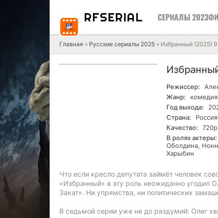
RF
SERIAL
СЕРИАЛЫ 2023
ФИ
Главная
»
Русские сериалы 2025
» Избранный (2025) 9
Избранный
Режиссер:
Алек
Жанр:
комедия
Год выхода:
20
Страна:
Россия
Качество:
720р
В ролях актеры:
Оболдина, Нонн
Харыбин
Что если кресло депутата займёт человек совс
«Избранный» в эту роль неожиданно угодил О
Закат». Ни упрямства, ни политических замаш
В седьмой серии уже не до раздумий: Олег хв