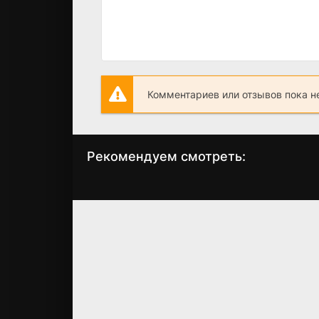
Комментариев или отзывов пока н
Рекомендуем смотреть:
Слово пацана 2
Позолоченный в
сезон когда
3 сезон (2025)
выйдет? дата