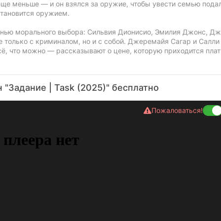
еще меньше — и он взялся за оружие, чтобы увести семью пода
 становится оружием.
енью морального выбора: Сильвия Дионисио, Эмилия Джонс, Д
 только с криминалом, но и с собой. Джеремайя Сагар и Салли
ё, что можно — рассказывают о цене, которую приходится плат
 "Задание | Task (2025)" бесплатно
Пожаловаться!