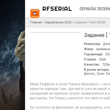
RF
SERIAL
СЕРИАЛЫ 2023
ФИ
Главная
»
Зарубежные 2025
» Задание | Task (2025)
Задание | 
Режиссер:
Дже
Жанр:
кримина
Год выхода:
20
Страна:
США
Качество:
720р
В ролях актеры:
Джонс, Оуэн Ти
Марк Руффало в роли Томаса Брэндиса — не из
навести порядок там, где никто уже не верит
нападений на притоны грозит превратиться в 
выстрелы. Но Томасу кажется: это просто раб
Он охотится за фантомом, не догадываясь, кт