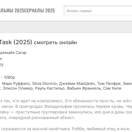
ЛЬМЫ 2025
СЕРИАЛЫ 2025
Task (2025)
смотреть онлайн
ремайя Сагар
л
25
 - 1080р
Марк Руффало, Silvia Dionicio, Джейми МакШейн, Том Пелфри, Эми
г, Элисон Оливер, Рауль Кастильо, Фабьен Франкель, Сэм Кили
 тех, кто идет на компромисс. Его обязанности просты, но жёс
 в закон. В пригородах Филадельфии пролилась первая кровь. Ч
войну — преступные группировки замкнулись, изо дня в день гр
ота, очередной рискованный объект.
о скрывается за маской налётчика. Робби, любимый отец и муж,