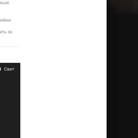
льше
жейми
ить за
Свет