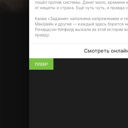
пошёл против системы. Денег мало, времени 
от нищеты и страха. Ещё чуть-чуть, и правда
Канва «Задания» наполнена напряжением и т
МакШейн и другие — каждый здесь борется не
Ричардсон-Уитфилд выжали из этой истории вс
правду.
Смотреть онлайн
ПЛЕЕР