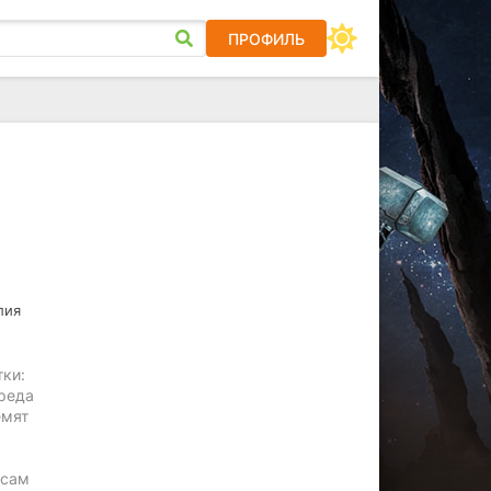
ПРОФИЛЬ
лия
тки:
ереда
емят
 сам