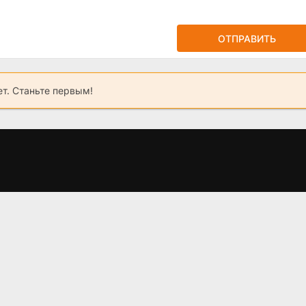
ОТПРАВИТЬ
ет. Станьте первым!
ек
Горькая любовь
Грань Будущего 2,
(2025)
когда выйдет?