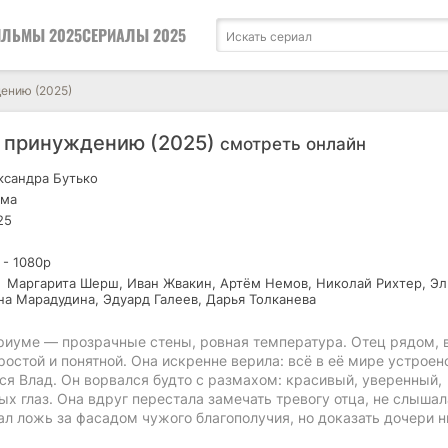
ЛЬМЫ 2025
СЕРИАЛЫ 2025
ению (2025)
 принуждению (2025)
смотреть онлайн
сандра Бутько
ма
25
 - 1080р
Маргарита Шерш, Иван Жвакин, Артём Немов, Николай Рихтер, Э
на Марадудина, Эдуард Галеев, Дарья Толканева
ариуме — прозрачные стены, ровная температура. Отец рядом, 
ростой и понятной. Она искренне верила: всё в её мире устроен
ся Влад. Он ворвался будто с размахом: красивый, уверенный,
ых глаз. Она вдруг перестала замечать тревогу отца, не слышал
л ложь за фасадом чужого благополучия, но доказать дочери н