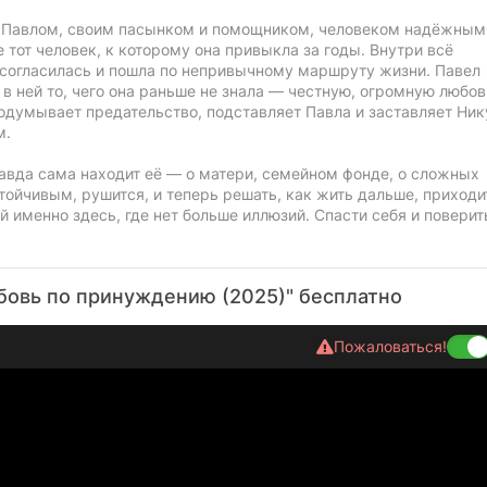
 с Павлом, своим пасынком и помощником, человеком надёжным,
 тот человек, к которому она привыкла за годы. Внутри всё
а согласилась и пошла по непривычному маршруту жизни. Павел
 в ней то, чего она раньше не знала — честную, огромную любов
родумывает предательство, подставляет Павла и заставляет Ник
м.
равда сама находит её — о матери, семейном фонде, о сложных
тойчивым, рушится, и теперь решать, как жить дальше, приходи
й именно здесь, где нет больше иллюзий. Спасти себя и поверит
бовь по принуждению (2025)" бесплатно
Пожаловаться!