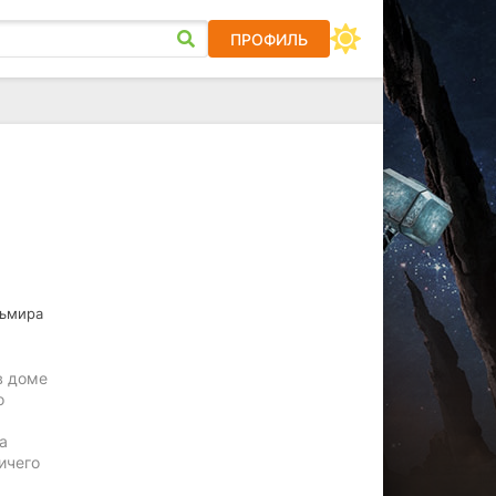
ПРОФИЛЬ
льмира
в доме
о
а
ичего