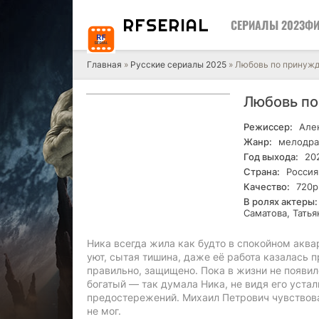
RF
SERIAL
СЕРИАЛЫ 2023
ФИ
Главная
»
Русские сериалы 2025
» Любовь по принужд
Любовь по
Режиссер:
Алек
Жанр:
мелодра
Год выхода:
20
Страна:
Россия
Качество:
720р
В ролях актеры:
Саматова, Татья
Ника всегда жила как будто в спокойном акв
уют, сытая тишина, даже её работа казалась п
правильно, защищено. Пока в жизни не появил
богатый — так думала Ника, не видя его устал
предостережений. Михаил Петрович чувствова
не мог.