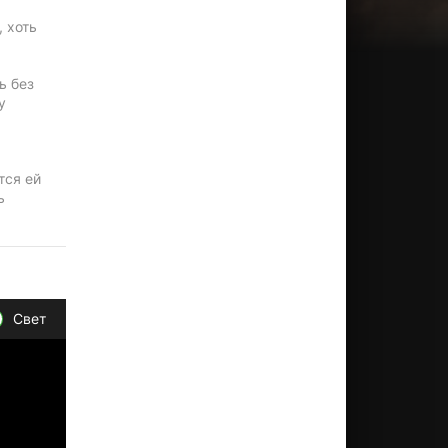
 хоть
ь без
у
тся ей
ь
Свет