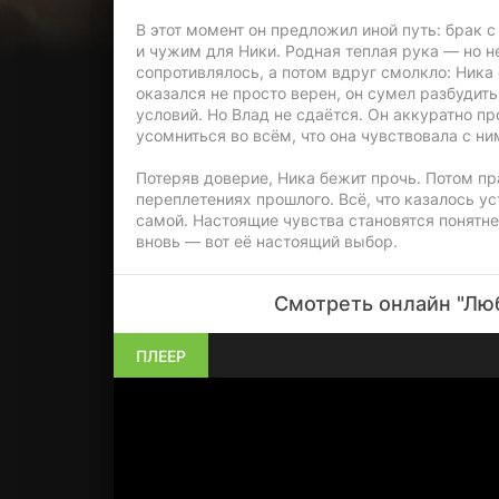
В этот момент он предложил иной путь: брак
и чужим для Ники. Родная теплая рука — но не
сопротивлялось, а потом вдруг смолкло: Ник
оказался не просто верен, он сумел разбудить
условий. Но Влад не сдаётся. Он аккуратно п
усомниться во всём, что она чувствовала с ни
Потеряв доверие, Ника бежит прочь. Потом п
переплетениях прошлого. Всё, что казалось ус
самой. Настоящие чувства становятся понятне
вновь — вот её настоящий выбор.
Смотреть онлайн "Лю
ПЛЕЕР