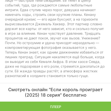
лице — быстрые тени ожидания. Её тянет в центр
событий, туда, где рождаются самые любопытные
интриги. Едва ступив через порог, девушка начинает
намечать ходы, строить свои хрупкие планы. Кенану
очередной кризис — его идеи буксуют, а на горизонте
вырисовывается Джемаль Хаквер. Этот партнер словно
держит все карты: от него зависит, кто и сколько получит
в игре за влияние. Кенан чувствует давление. Тридцать
процентов не дают покоя, звучат как вызов. Унижение?
Почти. Но остроумие и удача приходят нераздельно —
компрометирующая фотография оказывается у него.
Теперь Кенан знает, как одним движением избавиться от
лишних преград. Ситуация накаляется ещё больше, когда
он выводит из себя Кемаля Акфра. В этом хаосе Севда,
даже не подозревая о его роли, стремится докопаться до
сути. Её жажда правды растёт, а атмосфера жестких
разногласий в холдинге становится только гуще.
Смотреть онлайн "Если король проиграет
(2025) 18 серия" бесплатно
ПЛЕЕР