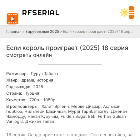
RF
SERIAL
Главная
»
Зарубежные 2025
» Если король проиграет (2025) 18 серия
Если король проиграет (2025) 18 серия
смотреть онлайн
Режиссер:
Дурул Тайлан
Жанр:
драма, история
Год выхода:
2025
Страна:
Турция
Качество:
720р - 1080р
В ролях актеры:
Халит Эргенч, Мерве Диздар, Аслыхан
Гюрбюз, Нильпери Шахинкая, Мурат Гарибагаоглу, Дженан
Чамюрду, Налан Куручим, Fulden Sögüt Etik, Ferhan Gülsah
Varlioglu, Джихан Талай
18 серия:
Севда приезжает в холдинг. Она неспокойна, на