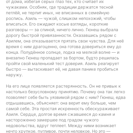
от дома, избегая серых глаз тех, кто считает их
чужаками. Особняк, где традиции держатся тесной
петлёй, не терпит иных, не вписанных в семейную
роспись. Азиль — чужой, слишком непохожий, чтобы
вписаться. Его ожидают косые взгляды, короткие
разговоры — за спиной, ничего лично. Гюнеш выбрала
дорогу быстрой привязанности. Оказавшись рядом с
Азилем, она отказывается прятать свои чувства. Для неё
время с ним драгоценно, она готова довериться ему до
конца. Полудённое солнце, лодка на мелкой волне — и
внезапно Гюнеш пропадает за бортом, будто решилась
пройти свой маленький тест доверия. Азиль реагирует
быстро — вытаскивает её, не давая панике пробиться
наружу.
На его лице появляется растерянность. Он не привык к
настолько безусловному принятию. Почему она так легко
позволяет себе быть уязвимой рядом с ним? Гюнеш, едва
отдышавшись, объясняет: она верит ему больше, чем
самой себе. Эта простая искренность обескураживает
Азиля. Сердце, долгое время сжавшееся до камня и
настороженно замершее под градом чужого
недовольства, вдруг теплеет. Между ними возникает
нечто хрупкое, пугливое, почти неловкое. Но это —