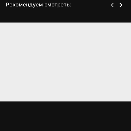
Рекомендуем смотреть:
Глаза Чёрного моря
Слово пацана 2 сезон
(2025)
когда выйдет? дата