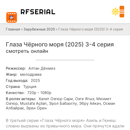
RF
SERIAL
Главная
»
Зарубежные 2025
» Глаза Чёрного моря (2025) 3-4 серия
Глаза Чёрного моря (2025) 3-4 серия
смотреть онлайн
Режиссер:
Алтан Дёнмез
Жанр:
мелодрама
Год выхода:
2025
Страна:
Турция
Качество:
720р - 1080р
В ролях актеры:
Халит Озгюр Сари, Озге Ягыз, Мехмет
Озгюр, Mustafa Açilan, Эрол Бабаоглу, Эбру Айкач, Осман
Албайрак, Эрен Орен
В третьей серии «Глаза Чёрного моря» Азиль и Гюнеш
словно вырваны из привычного мира. Они прячутся вдали