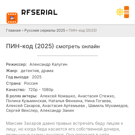
RF
SERIAL
Главная
»
Русские сериалы 2025
» ПИН-код (2025)
ПИН-код (2025)
смотреть онлайн
Режиссер:
Александр Калугин
Жанр:
детектив, драма
Год выхода:
2025
Страна:
Россия
Качество:
720р - 1080р
В ролях актеры:
Алексей Комашко, Анастасия Стежко,
Полина Кузьминская, Наталья Фенкина, Нина Гогаева,
Алексей Сахаров, Анастасия Артемьева , Шамиль Мухамедов,
Сергей Векслер, Александр Занин
Максим Захаров давно привык встречать беду лицом к
лицу, но когда беда касается его собственной дочери,
привычные схемы рушатся. Она попадает в сети