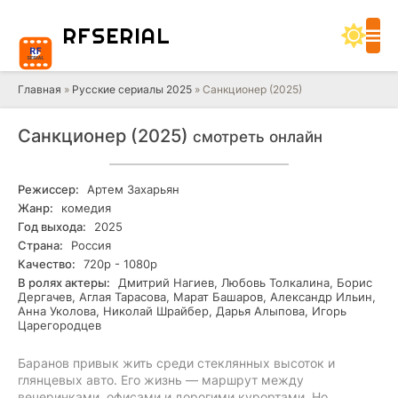
RF
SERIAL
Главная
»
Русские сериалы 2025
» Санкционер (2025)
Санкционер (2025)
смотреть онлайн
Режиссер:
Артем Захарьян
Жанр:
комедия
Год выхода:
2025
Страна:
Россия
Качество:
720р - 1080р
В ролях актеры:
Дмитрий Нагиев, Любовь Толкалина, Борис
Дергачев, Аглая Тарасова, Марат Башаров, Александр Ильин,
Анна Уколова, Николай Шрайбер, Дарья Алыпова, Игорь
Царегородцев
Баранов привык жить среди стеклянных высоток и
глянцевых авто. Его жизнь — маршрут между
вечеринками, офисами и дорогими курортами. Но