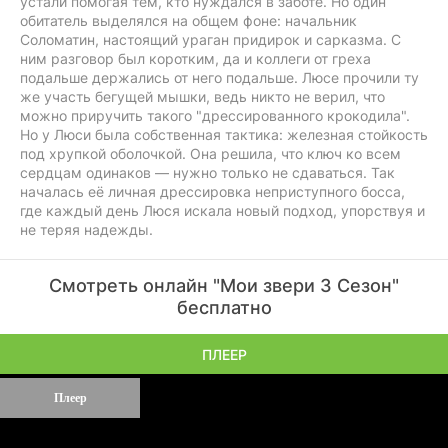
устали помогая тем, кто нуждался в заботе. Но один
обитатель выделялся на общем фоне: начальник
Соломатин, настоящий ураган придирок и сарказма. С
ним разговор был коротким, да и коллеги от греха
подальше держались от него подальше. Люсе прочили ту
же участь бегущей мышки, ведь никто не верил, что
можно приручить такого "дрессированного крокодила".
Но у Люси была собственная тактика: железная стойкость
под хрупкой оболочкой. Она решила, что ключ ко всем
сердцам одинаков — нужно только не сдаваться. Так
началась её личная дрессировка неприступного босса,
где каждый день Люся искала новый подход, упорствуя и
не теряя надежды.
Смотреть онлайн "Мои звери 3 Сезон"
бесплатно
ПЛЕЕР
Плеер