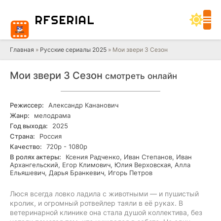
RF
SERIAL
Главная
»
Русские сериалы 2025
» Мои звери 3 Сезон
Мои звери 3 Сезон
смотреть онлайн
Режиссер:
Александр Кананович
Жанр:
мелодрама
Год выхода:
2025
Страна:
Россия
Качество:
720р - 1080р
В ролях актеры:
Ксения Радченко, Иван Степанов, Иван
Архангельский, Егор Климович, Юлия Верховская, Алла
Ельяшевич, Дарья Бранкевич, Игорь Петров
Люся всегда ловко ладила с животными — и пушистый
кролик, и огромный ротвейлер таяли в её руках. В
ветеринарной клинике она стала душой коллектива, без