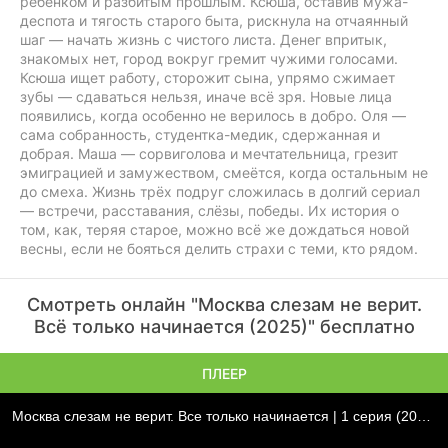
ребёнком и разбитым прошлым. Ксюша, оставив мужа-
деспота и тягость старого быта, рискнула на отчаянный
шаг — начать жизнь с чистого листа. Денег впритык,
знакомых нет, город вокруг гремит чужими голосами.
Ксюша ищет работу, сторожит сына, упрямо сжимает
зубы — сдаваться нельзя, иначе всё зря. Новые лица
появились, когда особенно не верилось в добро. Оля —
сама собранность, студентка-медик, сдержанная и
добрая. Маша — сорвиголова и мечтательница, грезит
эмиграцией и замужеством, смеётся, когда остальным не
до смеха. Жизнь трёх подруг сложилась в долгий сериал
— встречи, расставания, слёзы, победы. Их история о
том, как, теряя старое, можно всё же дождаться новой
весны, если не бояться делить страхи с теми, кто рядом.
Смотреть онлайн "Москва слезам не верит.
Всё только начинается (2025)" бесплатно
ПЛЕЕР