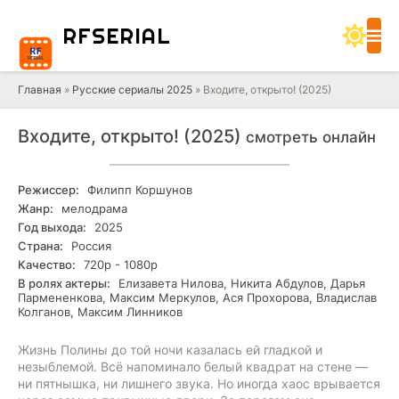
RF
SERIAL
Главная
»
Русские сериалы 2025
» Входите, открыто! (2025)
Входите, открыто! (2025)
смотреть онлайн
Режиссер:
Филипп Коршунов
Жанр:
мелодрама
Год выхода:
2025
Страна:
Россия
Качество:
720р - 1080р
В ролях актеры:
Елизавета Нилова, Никита Абдулов, Дарья
Пармененкова, Максим Меркулов, Ася Прохорова, Владислав
Колганов, Максим Линников
Жизнь Полины до той ночи казалась ей гладкой и
незыблемой. Всё напоминало белый квадрат на стене —
ни пятнышка, ни лишнего звука. Но иногда хаос врывается