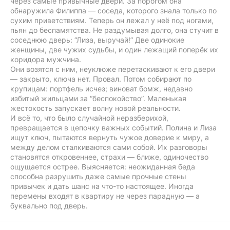
через самые привычные двери. За порогом она
обнаружила Филиппа — соседа, которого знала только по
сухим приветствиям. Теперь он лежал у неё под ногами,
пьян до беспамятства. Не раздумывая долго, она стучит в
соседнюю дверь: “Лиза, выручай!” Две одинокие
женщины, две чужих судьбы, и один лежащий поперёк их
коридора мужчина.
Они возятся с ним, неуклюже перетаскивают к его двери
— закрыто, ключа нет. Провал. Потом собирают по
крупицам: портфель исчез; виноват бомж, недавно
избитый жильцами за “беспокойство”. Маленькая
жестокость запускает волну новой реальности.
И всё то, что было случайной неразберихой,
превращается в цепочку важных событий. Полина и Лиза
ищут ключ, пытаются вернуть чужое доверие к миру, а
между делом сталкиваются сами собой. Их разговоры
становятся откровеннее, страхи — ближе, одиночество
ощущается острее. Выясняется: неожиданная беда
способна разрушить даже самые прочные стены
привычек и дать шанс на что-то настоящее. Иногда
перемены входят в квартиру не через парадную — а
буквально под дверь.