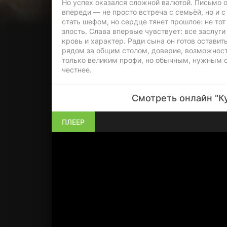
Но успех оказался сложной валютой. Письмо о
впереди — не просто встреча с семьёй, но и 
стать шефом, но сердце тянет прошлое: не то
злость. Слава впервые чувствует: все заслуг
кровь и характер. Ради сына он готов оставит
рядом за общим столом, доверие, возможност
только великим профи, но обычным, нужным о
честнее.
Смотреть онлайн "К
ПЛЕЕР