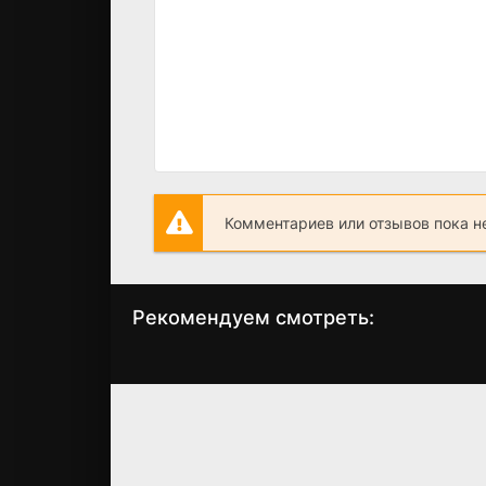
Комментариев или отзывов пока н
Рекомендуем смотреть:
Слово пацана 2
Медведь 4 сезо
сезон когда
(2025) 8 серия
выйдет? дата