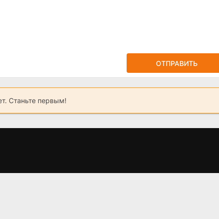
ОТПРАВИТЬ
ет. Станьте первым!
н
Новый муж нашей
Дом дракона 2
Г
мамы (2023)
сезон: График
выхода серий