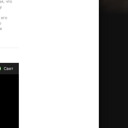
я, что
у
 его
о
е
Свет