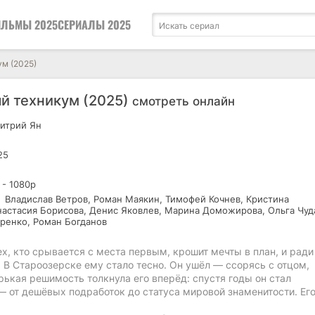
ЛЬМЫ 2025
СЕРИАЛЫ 2025
м (2025)
й техникум (2025)
смотреть онлайн
итрий Ян
25
 - 1080р
Владислав Ветров, Роман Маякин, Тимофей Кочнев, Кристина
настасия Борисова, Денис Яковлев, Марина Доможирова, Ольга Чуд
аренко, Роман Богданов
ех, кто срывается с места первым, крошит мечты в план, и ради
. В Староозерске ему стало тесно. Он ушёл — ссорясь с отцом,
рькая решимость толкнула его вперёд: спустя годы он стал
— от дешёвых подработок до статуса мировой знаменитости. Ег