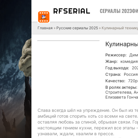
RF
SERIAL
СЕРИАЛЫ 2023
ФИ
Главная
»
Русские сериалы 2025
» Кулинарный технику
Кулинарны
Режиссер:
Дим
Жанр:
комедия
Год выхода:
20
Страна:
Россия
Качество:
720р
В ролях актеры:
Строителева, А
Елизавета Гонч
Слава всегда шёл на упреждение. Он был из т
амбиций готов спорить хоть со всеми на свете
оставляя любовь за спиной, обрывая связи. Го
настоящим гением кухни, пережил все этапы 
узнавали, ждали, хвалили в прессе.