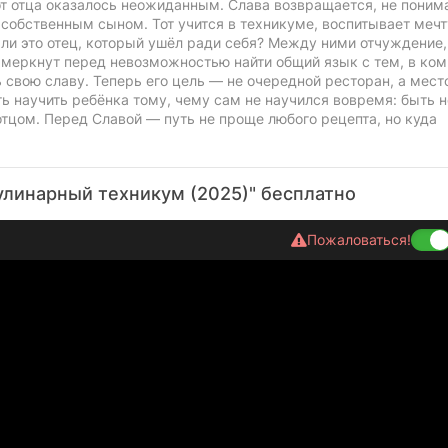
т отца оказалось неожиданным. Слава возвращается, не понима
с собственным сыном. Тот учится в техникуме, воспитывает мечт
т ли это отец, который ушёл ради себя? Между ними отчуждение,
и меркнут перед невозможностью найти общий язык с тем, в ком
ь свою славу. Теперь его цель — не очередной ресторан, а мест
ь научить ребёнка тому, чему сам не научился вовремя: быть н
тцом. Перед Славой — путь не проще любого рецепта, но куда
улинарный техникум (2025)" бесплатно
Пожаловаться!