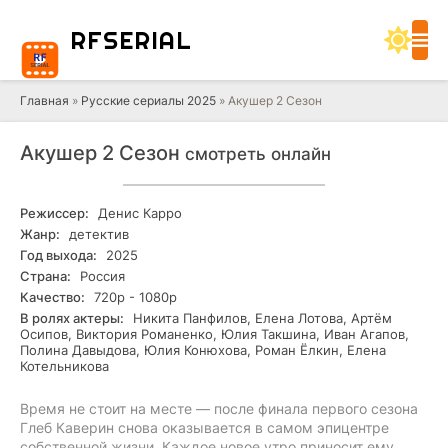
RF
SERIAL
Главная
»
Русские сериалы 2025
» Акушер 2 Сезон
Акушер 2 Сезон
смотреть онлайн
Режиссер:
Денис Карро
Жанр:
детектив
Год выхода:
2025
Страна:
Россия
Качество:
720р - 1080р
В ролях актеры:
Никита Панфилов, Елена Лотова, Артём
Осипов, Виктория Романенко, Юлия Такшина, Иван Агапов,
Полина Давыдова, Юлия Конюхова, Роман Ёлкин, Елена
Котельникова
Время не стоит на месте — после финала первого сезона
Глеб Каверин снова оказывается в самом эпицентре
собственной жизни. Каждое новое утро приносит ему