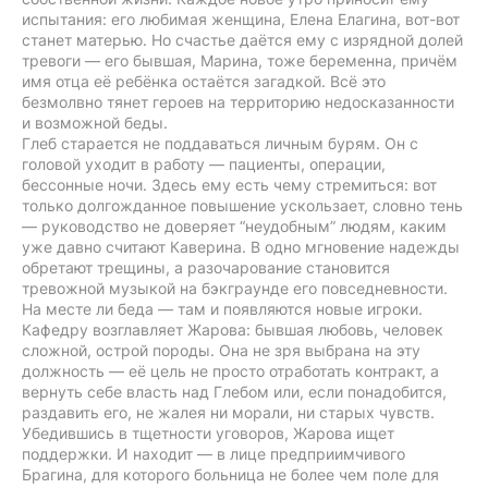
испытания: его любимая женщина, Елена Елагина, вот-вот
станет матерью. Но счастье даётся ему с изрядной долей
тревоги — его бывшая, Марина, тоже беременна, причём
имя отца её ребёнка остаётся загадкой. Всё это
безмолвно тянет героев на территорию недосказанности
и возможной беды.
Глеб старается не поддаваться личным бурям. Он с
головой уходит в работу — пациенты, операции,
бессонные ночи. Здесь ему есть чему стремиться: вот
только долгожданное повышение ускользает, словно тень
— руководство не доверяет “неудобным” людям, каким
уже давно считают Каверина. В одно мгновение надежды
обретают трещины, а разочарование становится
тревожной музыкой на бэкграунде его повседневности.
На месте ли беда — там и появляются новые игроки.
Кафедру возглавляет Жарова: бывшая любовь, человек
сложной, острой породы. Она не зря выбрана на эту
должность — её цель не просто отработать контракт, а
вернуть себе власть над Глебом или, если понадобится,
раздавить его, не жалея ни морали, ни старых чувств.
Убедившись в тщетности уговоров, Жарова ищет
поддержки. И находит — в лице предприимчивого
Брагина, для которого больница не более чем поле для