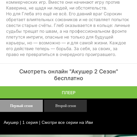
коммерческих игр. Вместе они начинают игру против
Каверина, не щадя ни людей, ни обстоятельств.
Но для Глеба это ещё не всё. Его давний враг Сорокин
обретает влиятельных союзников и не оставляет попыток
свести старые счёты. Глеб оказывается в кольце: личные
судьбы трещат по швам, а на профессиональном фронте
плетутся интриги, опасные не только для будущей
карьеры, но — возможно — и для самой жизни. Каждое
его действие теперь — борьба. За себя, за своих, за
право не превратиться в очередного проигравшего.
Смотреть онлайн "Акушер 2 Сезон"
бесплатно
ПЛЕЕР
Первый сезон
Второй сезон