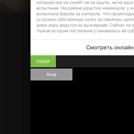
которую она не узнаёт ни на ощупь, ни на вд
испытание. На районе юристка намекнула: у на
вспыхнула борьба за контроль. Что происходи
устроила собственную охоту за памятью: цепл
доме игры ведутся на выживание. Сейчас на к
Чужая история постепенно становилась её собс
Смотреть онлайн
ПЛЕЕР
Плеер