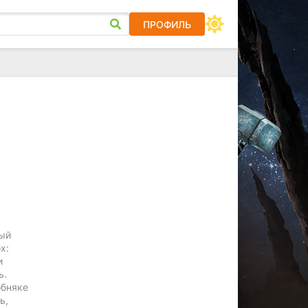
ПРОФИЛЬ
ный
х:
и
ь.
обняке
ь,