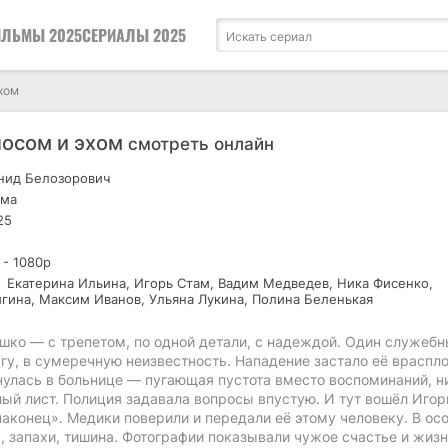
ЛЬМЫ 2025
СЕРИАЛЫ 2025
хом
осом и эхом
смотреть онлайн
ид Белозорович
ма
25
 - 1080р
Екатерина Ильина, Игорь Стам, Вадим Медведев, Ника Фисенко,
гина, Максим Иванов, Ульяна Лукина, Полина Беленькая
ошко — с трепетом, по одной детали, с надеждой. Один служеб
угу, в сумеречную неизвестность. Нападение застало её враспло
очнулась в больнице — пугающая пустота вместо воспоминаний, н
лый лист. Полиция задавала вопросы впустую. И тут вошёл Игор
аконец». Медики поверили и передали её этому человеку. В ос
 запахи, тишина. Фотографии показывали чужое счастье и жизн