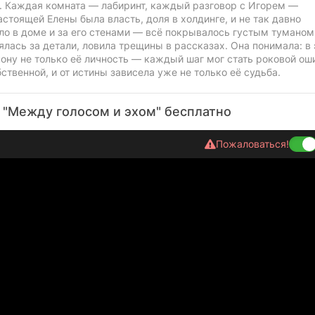
ох. Каждая комната — лабиринт, каждый разговор с Игорем —
стоящей Елены была власть, доля в холдинге, и не так давно
ло в доме и за его стенами — всё покрывалось густым туманом
ялась за детали, ловила трещины в рассказах. Она понимала: в
ону не только её личность — каждый шаг мог стать роковой ош
твенной, и от истины зависела уже не только её судьба.
 "Между голосом и эхом" бесплатно
Пожаловаться!