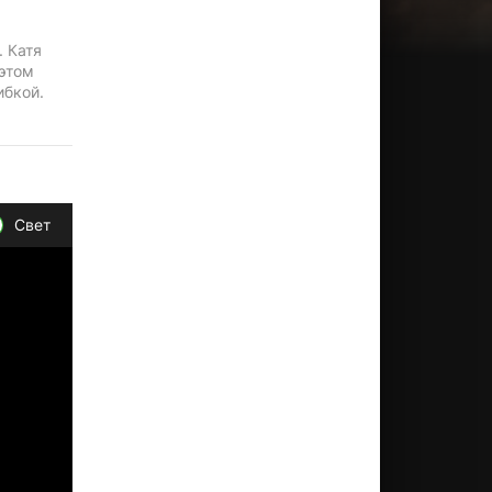
. Катя
 этом
ибкой.
Свет