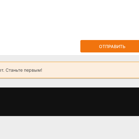
ОТПРАВИТЬ
ет. Станьте первым!
Мимо тёщиного
И расцвел
Тр
3)
дома
подсолнух (2021)