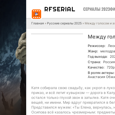
RF
SERIAL
СЕРИАЛЫ 2023
ФИ
Главная
»
Русские сериалы 2025
» Между голосом и э
Между гол
Режиссер:
Леон
Жанр:
мелодра
Год выхода:
20
Страна:
Россия
Качество:
720р
В ролях актеры:
Анастасия Обжи
Катя собирала свою свадьбу, как укроп в лук
приказ, и всё летит кувырком — дорога в Кал
остался только глухой звон в затылке. Катя 
вещей, ни имени. Мир вдруг превратился в бе
Представился мужем: «Ты Елена, вернулась, н
Осипова всё казалось чрезмерным: предметы,