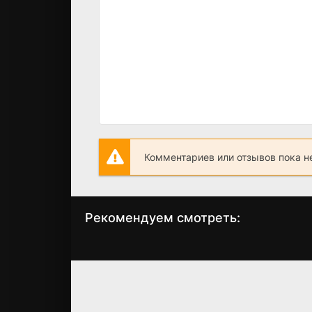
Комментариев или отзывов пока н
Рекомендуем смотреть:
Слово пацана 2
Без тебя мне
сезон когда
жизни нет (202
выйдет? дата