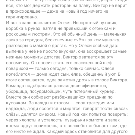
все, кто мог держать ресторан на плаву. Виктор не верит
в происходящее — даже на Новый год ничего не
гарантировано.
И вот в зале появляется Олеся. Неопрятный пуховик,
коробка в руках, взгляд не привыкший к огонькам и
роскошным люстрам. Это её обычный день — маленькая
лавка за городом, бесконечные счёты за коммуналку,
разговоры с мамой о долгах. Но у Олеси особый дар:
выпечка у неё не просто вкусная, она воскрешает самые
нежные моменты детства. Виктор хватается за эту
соломинку. Он просит стать его спасительной шеф-
поварихой — только сегодня, только сейчас. Олеся
колеблется — дома ждет сын, ёлка, обещанный уют. В
итоге соглашается, едва заметив дрожь в голосе Виктора.
Команда подобралась разная: двое официантов,
уборщица, посудомойщик, чуть потерянный курьер.
Вместе они собирают разбежавшийся праздник по
кусочкам. За каждым столом — своя трагедия или
надежда, люди ссорятся и мирятся, говорят тосты сквозь
слёзы, делятся смехом. Новый год как попытка поверить:
через хлопоты и усталость, пузырьки компота и запах
крема вдруг понимаешь, что волшебство бывает там, где
его никто не ждал. Каждый здесь становится для другого