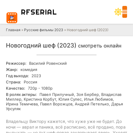
RF
SERIAL
Главная
»
Русские фильмы 2023
» Новогодний шеф (2023)
Новогодний шеф (2023)
смотреть онлайн
Режиссер:
Василий Ровенский
Жанр:
комедия
Год выхода:
2023
Страна:
Россия
Качество:
720р - 1080р
В ролях актеры:
Павел Прилучный, Зоя Бербер, Владислав
Миллер, Кристина Корбут, Юлия Сулес, Илья Любимов,
Ирина Темичева, Павел Ворожцов, Андрей Петелько, Дарья
Урсуляк
Владельцу Виктору кажется, что хуже уже не будет. До
ночи — аврал и паника, всё расписано, всё продано, пора
выдыхать — но тут шеф-повар захлопывает дверь. Уходят