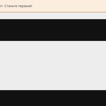
ет. Станьте первым!
н
Позывной
Бедный олигарх 3
"Пассажир" (2024)
сезон (2024)