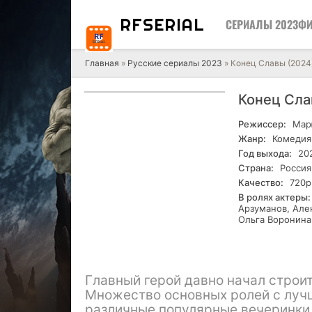
RF
SERIAL
СЕРИАЛЫ 2023
ФИ
Главная
»
Русские сериалы 2023
» Конец Славы (2024
Конец Сла
Режиссер:
Мар
Жанр:
Комедия
Год выхода:
20
Страна:
Россия
Качество:
720р
В ролях актеры:
Арзуманов, Але
Ольга Воронина
Главный герой давно начал строит
Множество основных ролей с луч
различные популярные вечеринки, 