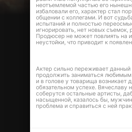
неотъемлемой частью его нынешне
избаловали его, характер стал по
общении с коллегами. И вот судь
испытаний и полностью переосмы
игнорировать, нет новых съемок,
Продюсер не может повлиять на и
неустойки, что приводит к появле
Актер сильно переживает данный э
продолжить заниматься любимым 
и в голове у товарища возникает д
обязательном успехе. Вячеславу 
соберутся остальные артисты, даб
насыщенной, казалось бы, мужчин
проблема и справиться с ней пра