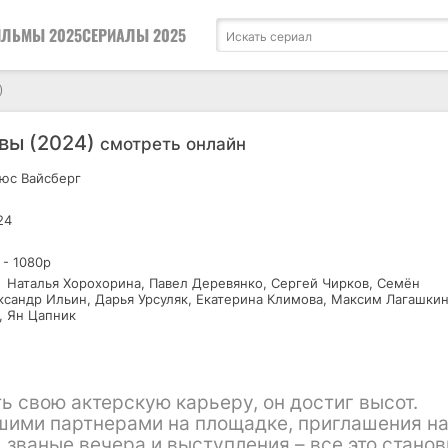
ЛЬМЫ 2025
СЕРИАЛЫ 2025
)
вы (2024)
смотреть онлайн
юс Вайсберг
24
 - 1080р
Наталья Хорохорина, Павел Деревянко, Сергей Чирков, Семён
ксандр Ильин, Дарья Урсуляк, Екатерина Климова, Максим Лагашкин
, Ян Цапник
ь свою актерскую карьеру, он достиг высот.
шими партнерами на площадке, приглашения н
званые вечера и выступления – все это станов