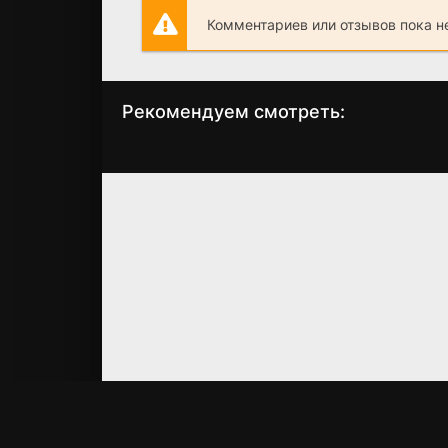
Комментариев или отзывов пока н
Рекомендуем смотреть:
Как Деревянко
Струны 2 сезо
Ломоносова играл
(2024)
(2024)