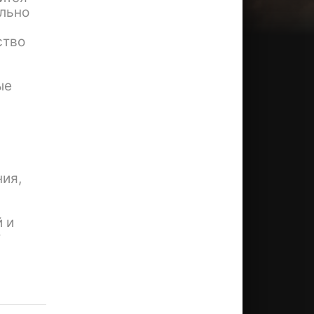
ильно
ство
ые
ия,
 и
т