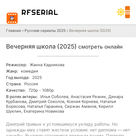
RF
SERIAL
Главная
»
Русские сериалы 2025
» Вечерняя школа (2025)
Вечерняя школа (2025)
смотреть онлайн
Режиссер:
Жанна Кадникова
Жанр:
комедия
Год выхода:
2025
Страна:
Россия
Качество:
720р - 1080р
В ролях актеры:
Илья Соболев, Анастасия Резник, Динара
Курбанова, Дмитрий Соколов, Ксения Корнева, Наталья
Борисова, Наталья Гаранина, Сержан Аманов, Кирилл
Шуклин, Екатерина Новикова
Дмитрий привык к устоявшемуся укладу работы. Но
однажды ему ставят жесткое условие: нет диплома — нет
службы. Выговор становится ледяным душем. Потерять