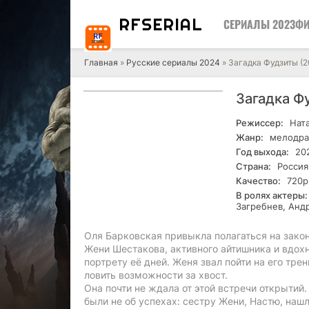
RF
SERIAL
СЕРИАЛЫ 2023
ФИ
Главная
»
Русские сериалы 2024
» Загадка Фудзиты (2
Загадка Ф
Режиссер:
Ната
Жанр:
мелодра
Год выхода:
20
Страна:
Россия
Качество:
720р
В ролях актеры:
Загребнев, Анд
Оля Барковская привыкла полагаться на закон
Жени Шестакова, активного айтишника и вдох
портрету её дней. Женя звал пойти на его тр
ловить возможности за хвост.
Она почти не ждала от этой встречи открытий
были не об успехах: сестру Жени, Настю, наш