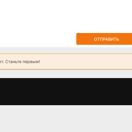
ОТПРАВИТЬ
ет. Станьте первым!
о
Букет примирения
Иные (2024)
Я
(2025)
(2