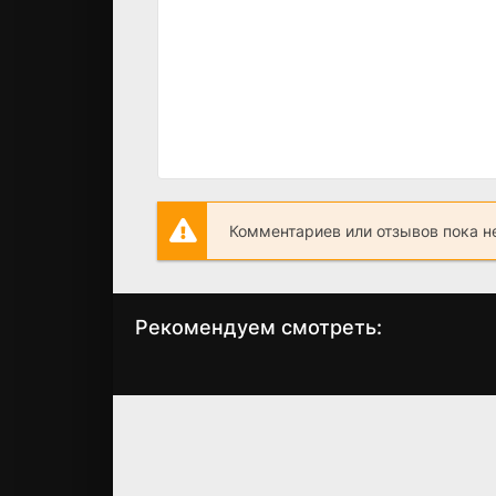
Комментариев или отзывов пока н
Рекомендуем смотреть:
Слово пацана 2
Загадка Пьетр
сезон когда
Бонго
выйдет? дата