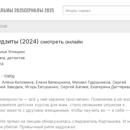
ЛЬМЫ 2025
СЕРИАЛЫ 2025
024)
удзиты (2024)
смотреть онлайн
лья Углицких
ма, детектив
24
 - 1080р
Алёна Коломина, Елена Валюшкина, Михаил Гудошников, Сергей
рей Заводюк, Игорь Евтушенко, Сергей Батаев, Екатерина Дегтярев
омерности — всё у неё заранее просчитано. Появление в её жи
новителя детских курсов для мам, стало нелишним штрихом к
енинг вместе с другими женщинами, чтобы научить их — и себя —
. Но прямо на лекции обнаружилась следователь Карташова. И н
ли убитой. Привычный ритм задрожал.