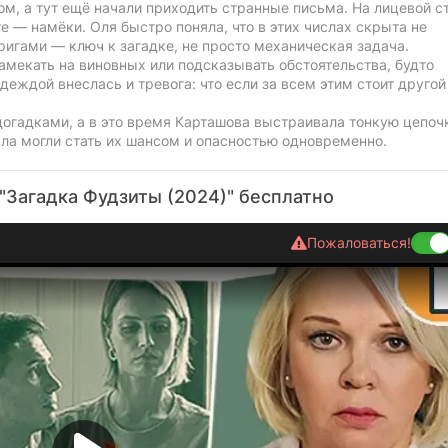
м, а тут ещё начали приходить странные письма. На лицевой с
те — намёки. Оля быстро поняла, что в этих числах скрыта не
игами — ключ к загадке, не просто механическая задача.
амекать на виновных или подсказывать обстоятельства, будто
деждой внеслась и тревога: что если за всем этим стоит другой
огадками, а в это время Карташова выстраивала тонкую цепоч
сла могли стать их шансом и опасностью одновременно.
"Загадка Фудзиты (2024)" бесплатно
Пожаловаться!