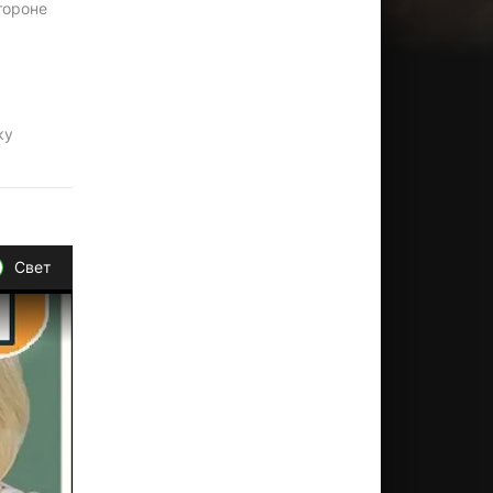
тороне
ку
Свет