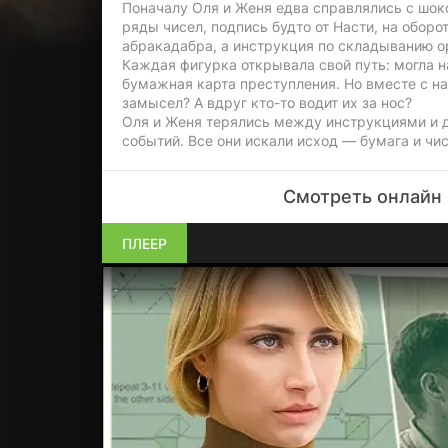
Поначалу Оля и Женя едва справлялись с шоко
ряды чисел, подпись будто от Насти, на оборо
абракадабра, а инструкция по складыванию ор
Каждая фигурка открывала свой путь: могла н
бумажная карта преступления. Но вместе с на
замысел? А вдруг кто-то водит их за нос?
Оля и Женя терялись между инструкциями и д
событий. Все они искали исход — бумага и чи
Смотреть онлайн 
ПЛЕЕР