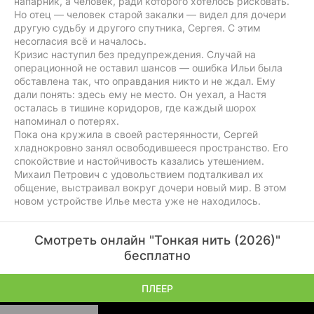
напарник, а человек, ради которого хотелось рисковать.
Но отец — человек старой закалки — видел для дочери
другую судьбу и другого спутника, Сергея. С этим
несогласия всё и началось.
Кризис наступил без предупреждения. Случай на
операционной не оставил шансов — ошибка Ильи была
обставлена так, что оправдания никто и не ждал. Ему
дали понять: здесь ему не место. Он уехал, а Настя
осталась в тишине коридоров, где каждый шорох
напоминал о потерях.
Пока она кружила в своей растерянности, Сергей
хладнокровно занял освободившееся пространство. Его
спокойствие и настойчивость казались утешением.
Михаил Петрович с удовольствием подталкивал их
общение, выстраивал вокруг дочери новый мир. В этом
новом устройстве Илье места уже не находилось.
Смотреть онлайн "Тонкая нить (2026)"
бесплатно
ПЛЕЕР