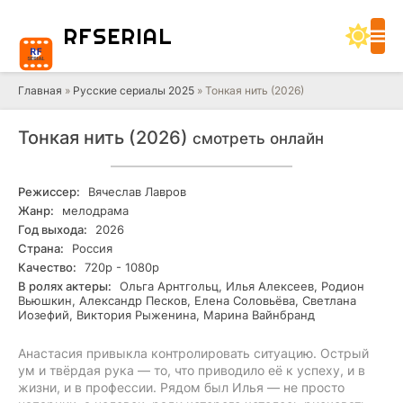
RF
SERIAL
Главная
»
Русские сериалы 2025
» Тонкая нить (2026)
Тонкая нить (2026)
смотреть онлайн
Режиссер:
Вячеслав Лавров
Жанр:
мелодрама
Год выхода:
2026
Страна:
Россия
Качество:
720р - 1080р
В ролях актеры:
Ольга Арнтгольц, Илья Алексеев, Родион
Вьюшкин, Александр Песков, Елена Соловьёва, Светлана
Иозефий, Виктория Рыженина, Марина Вайнбранд
Анастасия привыкла контролировать ситуацию. Острый
ум и твёрдая рука — то, что приводило её к успеху, и в
жизни, и в профессии. Рядом был Илья — не просто