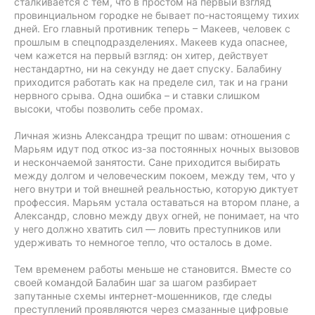
сталкивается с тем, что в простом на первый взгляд
провинциальном городке не бывает по-настоящему тихих
дней. Его главный противник теперь – Макеев, человек с
прошлым в спецподразделениях. Макеев куда опаснее,
чем кажется на первый взгляд: он хитер, действует
нестандартно, ни на секунду не дает спуску. Балабину
приходится работать как на пределе сил, так и на грани
нервного срыва. Одна ошибка – и ставки слишком
высоки, чтобы позволить себе промах.
Личная жизнь Александра трещит по швам: отношения с
Марьям идут под откос из-за постоянных ночных вызовов
и нескончаемой занятости. Сане приходится выбирать
между долгом и человеческим покоем, между тем, что у
него внутри и той внешней реальностью, которую диктует
профессия. Марьям устала оставаться на втором плане, а
Александр, словно между двух огней, не понимает, на что
у него должно хватить сил — ловить преступников или
удерживать то немногое тепло, что осталось в доме.
Тем временем работы меньше не становится. Вместе со
своей командой Балабин шаг за шагом разбирает
запутанные схемы интернет-мошенников, где следы
преступлений проявляются через смазанные цифровые