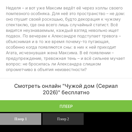
Неделя – и вот уже Максим ведёт её через холлы своего
помпезного особняка. Для неё это пространство – не дом:
оно глушит своей роскошью, будто декорация к чужому
спектаклю, где она всего лишь случайный статист. Всё
видится неузнаваемым, каждый взгляд невольно ищет
подвох. По вечерам к Александре подступает тревога –
объяснимая и в то же время почему-то пугающая,
особенно когда появляются сны: в них к ней приходит
Агата, исчезнувшая жена Максима. В её появлении –
предупреждение, тревожная тень – и всё сильнее мучает
вопрос: не бросилась ли Александра слишком
опрометчиво в объятия неизвестности?
Смотреть онлайн "Чужой дом (Сериал
2026)" бесплатно
ПЛЕЕР
Плеер 1
Плеер 2