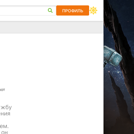
ПРОФИЛЬ
шот
ужбу
ения
ем.
 он