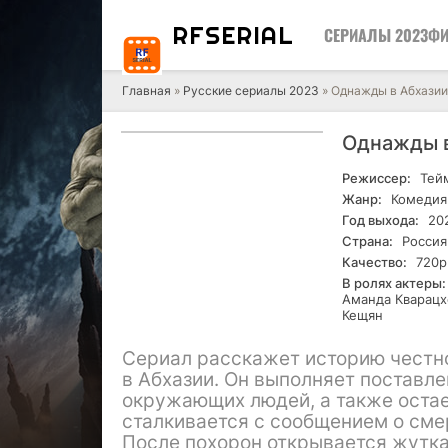
RF
SERIAL
СЕРИАЛЫ 2023
ФИ
Главная
»
Русские сериалы 2023
» Однажды в Абхазии
Однажды в
Режиссер:
Тейм
Жанр:
Комедия
Год выхода:
20
Страна:
Россия
Качество:
720р
В ролях актеры:
Аманда Кварацх
Кещян
Сериал расскажет историю честно
в Абхазии. Он выполняет поставл
окружающих людей, а также остае
сталкивается с сообщением о смер
После похорон открывается жутка