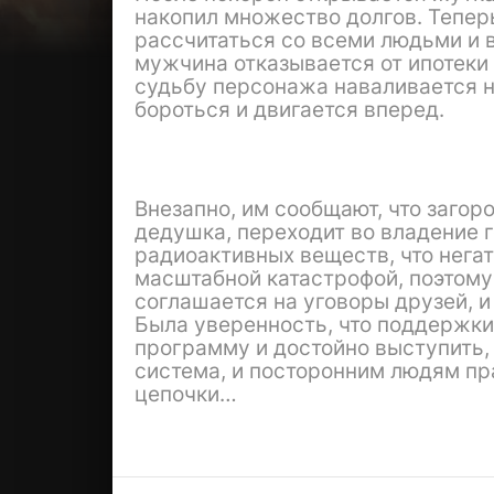
накопил множество долгов. Тепер
рассчитаться со всеми людьми и в
мужчина отказывается от ипотеки
судьбу персонажа наваливается 
бороться и двигается вперед.
Внезапно, им сообщают, что загор
дедушка, переходит во владение г
радиоактивных веществ, что негат
масштабной катастрофой, поэтому
соглашается на уговоры друзей, и
Была уверенность, что поддержки
программу и достойно выступить, 
система, и посторонним людям пр
цепочки…