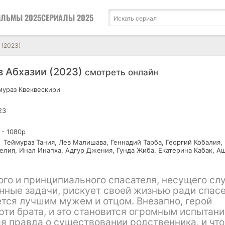
ЛЬМЫ 2025
СЕРИАЛЫ 2025
 (2023)
 Абхазии (2023)
смотреть онлайн
ураз Квеквескири
23
 - 1080р
Теймураз Тания, Лев Малишава, Геннадий Тарба, Георгий Кобалия,
елия, Инал Инапха, Адгур Джения, Гунда Жиба, Екатерина Кабак, А
го и принципиального спасателя, несущего сл
енные задачи, рискует своей жизнью ради спас
тся лучшим мужем и отцом. Внезапно, герой
ти брата, и это становится огромным испытани
я правда о существовании родственника, и что