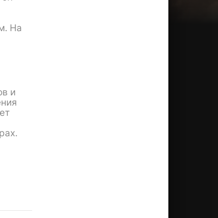
м. На
ов и
ения
ет
рах.