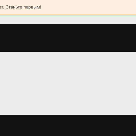
ет. Станьте первым!
с
Крутая перемена
Оставленное
(2023)
сердце (2023)