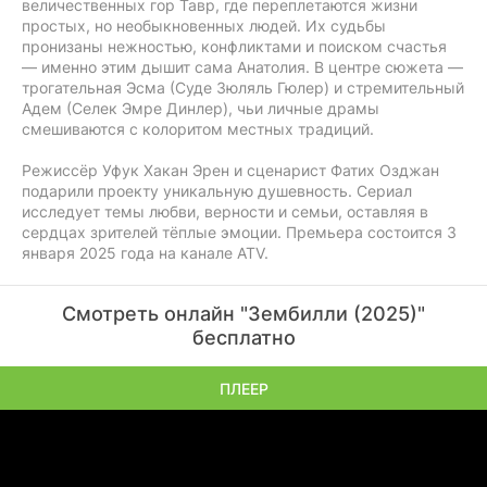
величественных гор Тавр, где переплетаются жизни
простых, но необыкновенных людей. Их судьбы
пронизаны нежностью, конфликтами и поиском счастья
— именно этим дышит сама Анатолия. В центре сюжета —
трогательная Эсма (Суде Зюляль Гюлер) и стремительный
Адем (Селек Эмре Динлер), чьи личные драмы
смешиваются с колоритом местных традиций.
Режиссёр Уфук Хакан Эрен и сценарист Фатих Озджан
подарили проекту уникальную душевность. Сериал
исследует темы любви, верности и семьи, оставляя в
сердцах зрителей тёплые эмоции. Премьера состоится 3
января 2025 года на канале ATV.
Смотреть онлайн "Зембилли (2025)"
бесплатно
ПЛЕЕР