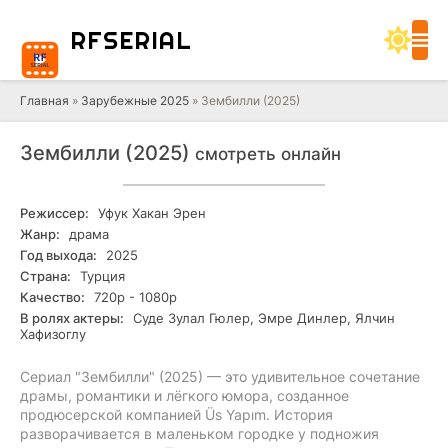
RF
SERIAL
Главная
»
Зарубежные 2025
» Зембилли (2025)
Зембилли (2025)
смотреть онлайн
Режиссер:
Уфук Хакан Эрен
Жанр:
драма
Год выхода:
2025
Страна:
Турция
Качество:
720р - 1080р
В ролях актеры:
Суде Зулал Гюлер, Эмре Динлер, Ялчин
Хафизоглу
Сериал "Зембилли" (2025) — это удивительное сочетание
драмы, романтики и лёгкого юмора, созданное
продюсерской компанией Üs Yapım. История
разворачивается в маленьком городке у подножия