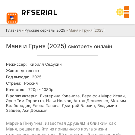
RF
SERIAL
Главная
»
Русские сериалы 2025
» Маня и Груня (2025)
Маня и Груня (2025)
смотреть онлайн
Режиссер:
Кирилл Седухин
Жанр:
детектив
Год выхода:
2025
Страна:
Россия
Качество:
720р - 1080р
В ролях актеры:
Екатерина Копанова, Вера фон Марс Итали,
Эрос Тим Торретта, Илья Носков, Антон Денисенко, Максим
Белбородов, Елена Панова, Дмитрий Блохин, Владимир
Зайцев, Ася Домская
Марина Пичугина, известная друзьям и близким как
Маня, решает выйти из привычного круга жизни
столичного следователя. Её шаг смелый и осознанный: