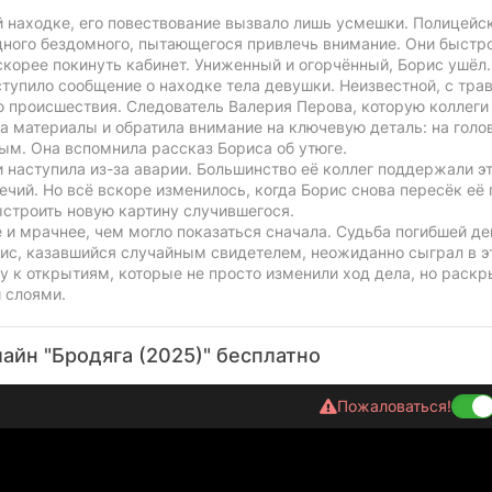
ей находке, его повествование вызвало лишь усмешки. Полицейс
одного бездомного, пытающегося привлечь внимание. Они быстр
оскорее покинуть кабинет. Униженный и огорчённый, Борис ушёл.
ступило сообщение о находке тела девушки. Неизвестной, с тра
 происшествия. Следователь Валерия Перова, которую коллеги
ла материалы и обратила внимание на ключевую деталь: на голо
ым. Она вспомнила рассказ Бориса об утюге.
 наступила из-за аварии. Большинство её коллег поддержали э
чий. Но всё вскоре изменилось, когда Борис снова пересёк её 
ыстроить новую картину случившегося.
е и мрачнее, чем могло показаться сначала. Судьба погибшей д
рис, казавшийся случайным свидетелем, неожиданно сыграл в э
у к открытиям, которые не просто изменили ход дела, но раск
 слоями.
айн "Бродяга (2025)" бесплатно
Пожаловаться!