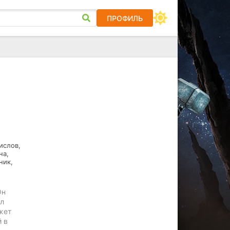
ПРОФИЛЬ
ислов,
на,
ник,
Он
ыл
жет
 в