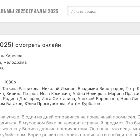
ЛЬМЫ 2025
СЕРИАЛЫ 2025
2025)
смотреть онлайн
ль Киреева
в, мелодрама
25
 - 1080р
Татьяна Ратникова, Николай Иванов, Владимир Виноградов, Петр К
н, Кирилл Петров, Иван Косичкин, Алёна Новицкая, Марина Правки
 Родион Долгирев, Инга Сметанина, Алексей Воропанов, Нина Лис
Сэм Батаков, Юлия Проскурякова, Артём Курбатов
на улице. В один из дней отправился на привычный промысел. 
годиться. В мусорном баке он находит странный предмет. Это б
вызвала у Бориса дурные предчувствия. Он понял, что вещь мо
 убийством. Борис решил поступить правильно и сообщить о ней