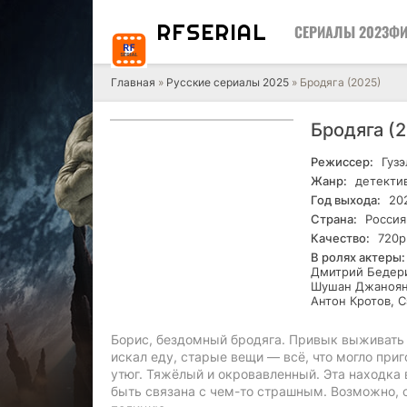
RF
SERIAL
СЕРИАЛЫ 2023
ФИ
Главная
»
Русские сериалы 2025
» Бродяга (2025)
Бродяга (
Режиссер:
Гузэ
Жанр:
детекти
Год выхода:
20
Страна:
Россия
Качество:
720р
В ролях актеры:
Дмитрий Бедери
Шушан Джаноян,
Антон Кротов, 
Борис, бездомный бродяга. Привык выживать 
искал еду, старые вещи — всё, что могло при
утюг. Тяжёлый и окровавленный. Эта находка 
быть связана с чем-то страшным. Возможно, с