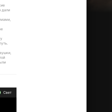
кие
о дали
вмами,
ве
ту
путь.
евушки,
той
рыли
Свет