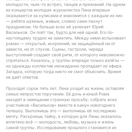
молодости, чьих-то встреч, танцев и признаний. На одном
из концертов молодая журналистка Лена впервые
оказывается за кулисами и знакомится с каждым из них
— ребята шумные, живые, словно сами пахнут
праздником. Но больше всех её увлекает Юрий
Васильков. Он поёт так, будто для неё одной. Его по-
настоящему трудно не заметить. Между ними вспыхивает
роман — открытый, искренний, не защищённый ни от
зависти, ни от слухов. Сцены, гастроли, череда
выступлений создают свой ритм, от которого невозможно
спрятаться. Казалось, у группы впереди только взлёты —
но однажды коллектив неожиданно пропадает из эфира.
Загадка, которую тогда никто не смог объяснить. Время
не даёт ответов.
Проходит сорок пять лет. Лена уходит из жизни, оставляя
семье непростое поручение. Её дочь и юный Рома
находят в завещании странную просьбу: собрать всех
участников «Васильков» вместе в канун новогоднего
телешоу. Выполнишь это — выполнишь её последнюю
мечту. Раскроешь тайну, в которую для Лены оказалось
вплетено всё — молодость, любовь, музыка и жизнь
самой группы. Исследование прошлого становится их