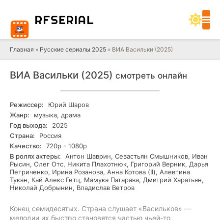
RF
SERIAL
Главная
»
Русские сериалы 2025
» ВИА Васильки (2025)
ВИА Васильки (2025)
смотреть онлайн
Режиссер:
Юрий Шаров
Жанр:
музыка, драма
Год выхода:
2025
Страна:
Россия
Качество:
720р - 1080р
В ролях актеры:
Антон Шаврин, Севастьян Смышников, Иван
Рысин, Олег Отс, Никита Плахотнюк, Григорий Верник, Дарья
Петриченко, Ирина Розанова, Анна Котова (II), Алевтина
Тукан, Кай Алекс Гетц, Мамука Патарава, Дмитрий Харатьян,
Николай Добрынин, Владислав Ветров
Конец семидесятых. Страна слушает «Васильков» —
мелодии их быстро становятся частью чьей-то