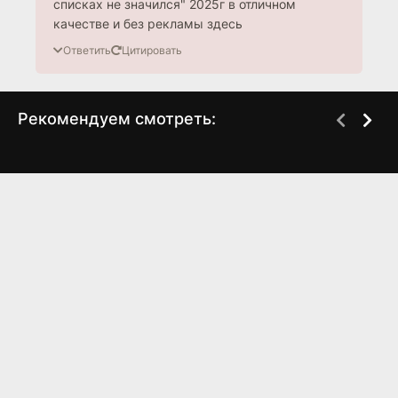
списках не значился" 2025г в отличном
качестве и без рекламы здесь
Ответить
Цитировать
Рекомендуем смотреть:
Слово пацана 2 сезон
Грань Будущего 2,
когда выйдет? дата
когда выйдет?