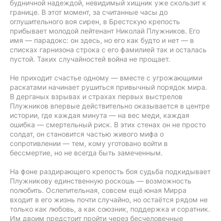
будничной надеждой, невидимый хищник уже скользит к
границе. В этот момент, за считанные часы до
оглушительного воя сирен, в Брестскую крепость
прибывает молодой лейтенант Николай Плужников. Его
имя — парадокс: он здесь, но его как будто и нет — в
списках гарнизона строка с его фамилией так и осталась
пустой. Таких случайностей война не прощает.
Не приходит счастье одному — вместе с угрожающими
раскатами начинает рушиться привычный порядок мира.
В дерганых взрывах и страхах первых выстрелов
Плужников впервые действительно оказывается в центре
истории, где каждая минута — на вес меди, каждая
ошибка — смертельный риск. В этих стенах он не просто
солдат, он становится частью живого мифа о
сопротивлении — тем, кому уготовано войти в
бессмертие, но не всегда быть замеченным.
На фоне раздирающего крепость боя судьба подкидывает
Плужникову единственную роскошь — возможность
полюбить. Ослепительная, совсем ещё юная Мирра
входит в его жизнь почти случайно, но остаётся рядом не
только как любовь, а как союзник, поддержка и соратник.
Им двоим предстоит пройти через бесчеловечные