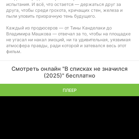
испытания. И всё, что остается — держаться друг за
друга, чтобы среди грохота, кричащих стен, железа и
пыли уловить призрачную тень будущего.
Каждый из продюсеров — от Тины Канделаки до
Владимира Машкова — отвечал за то, чтобы на площадке
не угасал ни накал эмоций, ни та удивительная, уязвимая
атмосфера правды, ради которой и затевался весь этот
фильм.
Смотреть онлайн "В списках не значился
(2025)" бесплатно
ПЛЕЕР