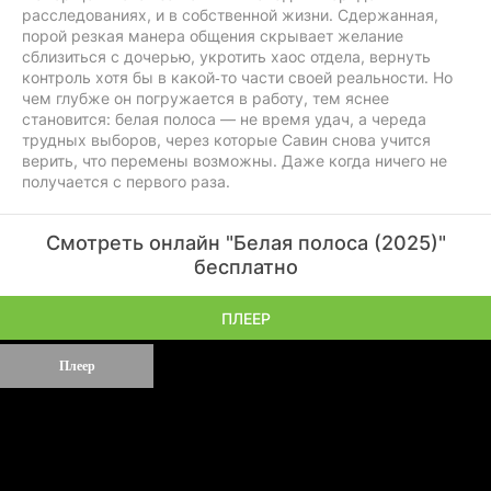
расследованиях, и в собственной жизни. Сдержанная,
порой резкая манера общения скрывает желание
сблизиться с дочерью, укротить хаос отдела, вернуть
контроль хотя бы в какой‑то части своей реальности. Но
чем глубже он погружается в работу, тем яснее
становится: белая полоса — не время удач, а череда
трудных выборов, через которые Савин снова учится
верить, что перемены возможны. Даже когда ничего не
получается с первого раза.
Смотреть онлайн "Белая полоса (2025)"
бесплатно
ПЛЕЕР
Плеер