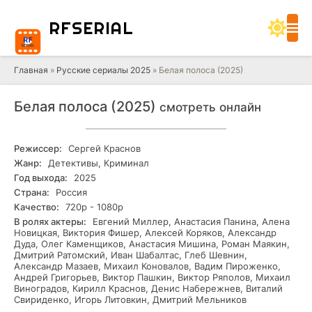
RF
SERIAL
Главная
»
Русские сериалы 2025
» Белая полоса (2025)
Белая полоса (2025)
смотреть онлайн
Режиссер:
Сергей Краснов
Жанр:
Детективы, Криминал
Год выхода:
2025
Страна:
Россия
Качество:
720р - 1080р
В ролях актеры:
Евгений Миллер, Анастасия Панина, Алена
Новицкая, Виктория Фишер, Алексей Коряков, Александр
Дуда, Олег Каменщиков, Анастасия Мишина, Роман Маякин,
Дмитрий Ратомский, Иван Шабалтас, Глеб Шевнин,
Александр Мазаев, Михаил Коновалов, Вадим Пироженко,
Андрей Григорьев, Виктор Пашкин, Виктор Ряполов, Михаил
Виноградов, Кирилл Краснов, Денис Набережнев, Виталий
Свириденко, Игорь Литовкин, Дмитрий Мельников