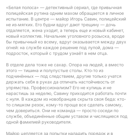
«Белая полоса» — детективный сериал, где привычная
полицейская рутина одним махом обращается в личное
испытание. В центре — майор Игорь Савин, полицейский
не из‑мягких. Его будни вдруг дают трещину — дочь
отдаляется, жена уходит, а теперь еще и новый кабинет,
новый коллектив. Начальник уголовного розыска, вроде
бы привычный ко всему, вдруг оказывается между двух
огней: на службе каждое решение под лупой, дома —
подросток, который с трудом узнаёт в нем отца.
В отделе дела тоже не сахар. Опора на людей, а вместо
этого — тишина и полупустые столы. Кто‑то из
подчинённых — под следствием, другие только учатся
держать себя в руках да отличать настойчивость от
упрямства. Профессионализм? Его не купишь и не
нарастишь за неделю, Савину приходится работать почти
с нуля. В каждом из новобранцев скрыта своя беда: кто-
то слишком резок, кому-то проще все сделать самому,
чем довериться. Они не команда — просто соседи по
службе, объединённые общим уставом и числящиеся под
одной фамилией руководителя.
Майор цепляется за попытки наладить порядок и в