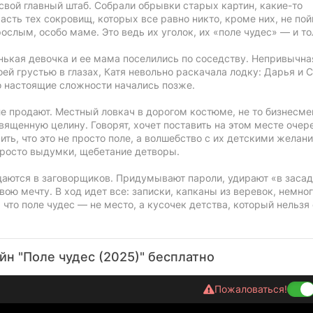
 свой главный штаб. Собрали обрывки старых картин, какие-то
асть тех сокровищ, которых все равно никто, кроме них, не пой
ослым, особо маме. Это ведь их уголок, их «поле чудес» — и то
нькая девочка и ее мама поселились по соседству. Непривычная
воей грустью в глазах, Катя невольно раскачала лодку: Дарья и 
Но настоящие сложности начались позже.
ле продают. Местный ловкач в дорогом костюме, не то бизнесме
священную целину. Говорят, хочет поставить на этом месте очер
ть, что это не просто поле, а волшебство с их детскими желан
просто выдумки, щебетание детворы.
щаются в заговорщиков. Придумывают пароли, удирают «в засад
ою мечту. В ход идет все: записки, капканы из веревок, немно
 что поле чудес — не место, а кусочек детства, который нельзя 
н "Поле чудес (2025)" бесплатно
Пожаловаться!