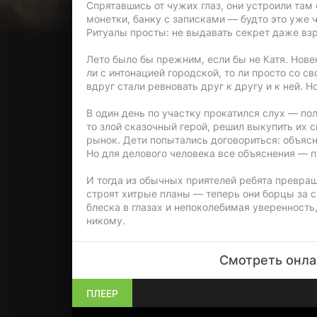
Спрятавшись от чужих глаз, они устроили там
монетки, банку с записками — будто это уже ч
Ритуалы просты: не выдавать секрет даже взр
Лето было бы прежним, если бы не Катя. Нове
ли с интонацией городской, то ли просто со с
вдруг стали ревновать друг к другу и к ней. 
В один день по участку прокатился слух — по
то злой сказочный герой, решил выкупить их 
рынок. Дети попытались договориться: объясни
Но для делового человека все объяснения — 
И тогда из обычных приятелей ребята превра
строят хитрые планы — теперь они борцы за св
блеска в глазах и непоколебимая уверенность,
никому.
Смотреть онлай
ПЛЕЕР