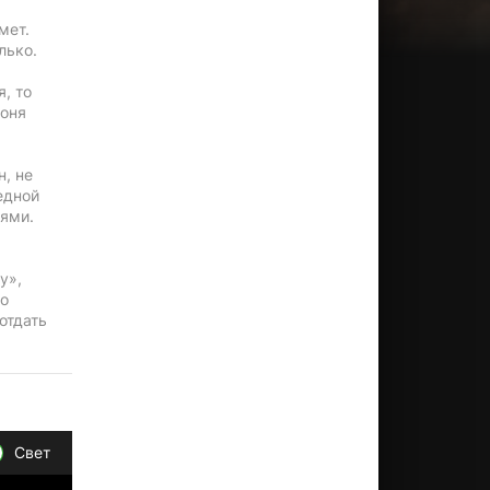
мет.
лько.
, то
Соня
н, не
едной
иями.
у»,
го
отдать
Свет