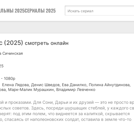
ЛЬМЫ 2025
СЕРИАЛЫ 2025
с (2025)
смотреть онлайн
 Сичинская
25
 - 1080р
Елена Лядова, Денис Шведов, Ева Данилко, Полина Айнутдинова,
ова, Марк-Малик Мурашкин, Владимир Левченко
ой и проказами. Для Сони, Дарьи и их друзей — это не просто в
рослых советов. Здесь, посреди шуршащих стеблей, у каждого с
верят: под этим полем, что виднеется за калиткой, скрывается
, спасаясь от наполеоновских солдат, оставила в земле что-то