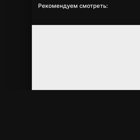
Рекомендуем смотреть:
Слово пацана 2
Грань Будущего 
сезон когда
когда выйдет?
выйдет? дата
Материалы на сайт
RF
SERIAL
только от правооб