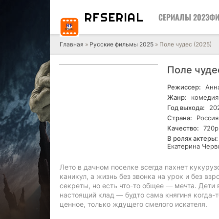
RF
SERIAL
СЕРИАЛЫ 2023
ФИ
Главная
»
Русские фильмы 2025
» Поле чудес (2025)
Поле чуде
Режиссер:
Анна
Жанр:
комедия
Год выхода:
20
Страна:
Россия
Качество:
720р
В ролях актеры:
Екатерина Черв
Лето в дачном поселке всегда пахнет кукуруз
каникул, а жизнь без звонка на урок и без вз
секреты, но есть что-то общее — мечта. Дети 
настоящий клад — будто сама княгиня когда-то
ценное, только ждущего смелого искателя.