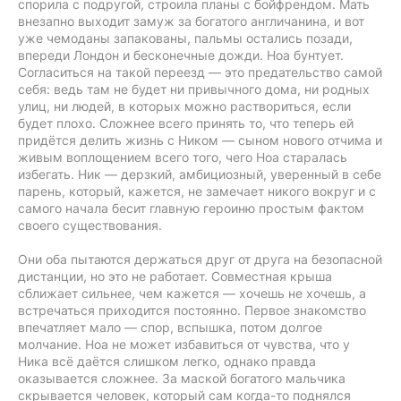
спорила с подругой, строила планы с бойфрендом. Мать
внезапно выходит замуж за богатого англичанина, и вот
уже чемоданы запакованы, пальмы остались позади,
впереди Лондон и бесконечные дожди. Ноа бунтует.
Согласиться на такой переезд — это предательство самой
себя: ведь там не будет ни привычного дома, ни родных
улиц, ни людей, в которых можно раствориться, если
будет плохо. Сложнее всего принять то, что теперь ей
придётся делить жизнь с Ником — сыном нового отчима и
живым воплощением всего того, чего Ноа старалась
избегать. Ник — дерзкий, амбициозный, уверенный в себе
парень, который, кажется, не замечает никого вокруг и с
самого начала бесит главную героиню простым фактом
своего существования.
Они оба пытаются держаться друг от друга на безопасной
дистанции, но это не работает. Совместная крыша
сближает сильнее, чем кажется — хочешь не хочешь, а
встречаться приходится постоянно. Первое знакомство
впечатляет мало — спор, вспышка, потом долгое
молчание. Ноа не может избавиться от чувства, что у
Ника всё даётся слишком легко, однако правда
оказывается сложнее. За маской богатого мальчика
скрывается человек, который сам когда-то поднялся