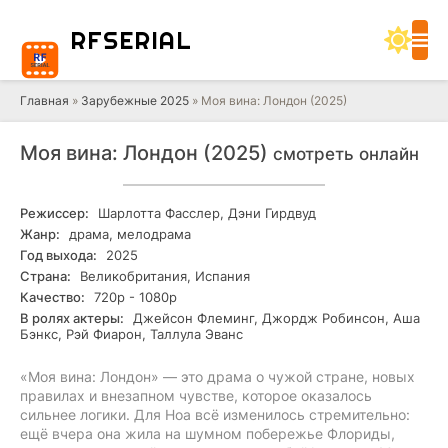
RF
SERIAL
Главная
»
Зарубежные 2025
» Моя вина: Лондон (2025)
Моя вина: Лондон (2025)
смотреть онлайн
Режиссер:
Шарлотта Фасслер, Дэни Гирдвуд
Жанр:
драма, мелодрама
Год выхода:
2025
Страна:
Великобритания, Испания
Качество:
720р - 1080р
В ролях актеры:
Джейсон Флеминг, Джордж Робинсон, Аша
Бэнкс, Рэй Фиарон, Таллула Эванс
«Моя вина: Лондон» — это драма о чужой стране, новых
правилах и внезапном чувстве, которое оказалось
сильнее логики. Для Ноа всё изменилось стремительно:
ещё вчера она жила на шумном побережье Флориды,