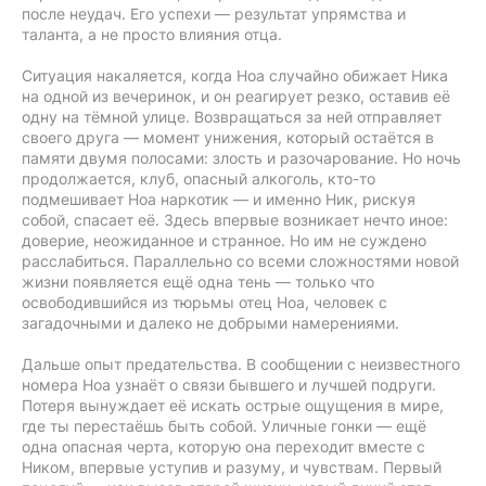
после неудач. Его успехи — результат упрямства и
таланта, а не просто влияния отца.
Ситуация накаляется, когда Ноа случайно обижает Ника
на одной из вечеринок, и он реагирует резко, оставив её
одну на тёмной улице. Возвращаться за ней отправляет
своего друга — момент унижения, который остаётся в
памяти двумя полосами: злость и разочарование. Но ночь
продолжается, клуб, опасный алкоголь, кто-то
подмешивает Ноа наркотик — и именно Ник, рискуя
собой, спасает её. Здесь впервые возникает нечто иное:
доверие, неожиданное и странное. Но им не суждено
расслабиться. Параллельно со всеми сложностями новой
жизни появляется ещё одна тень — только что
освободившийся из тюрьмы отец Ноа, человек с
загадочными и далеко не добрыми намерениями.
Дальше опыт предательства. В сообщении с неизвестного
номера Ноа узнаёт о связи бывшего и лучшей подруги.
Потеря вынуждает её искать острые ощущения в мире,
где ты перестаёшь быть собой. Уличные гонки — ещё
одна опасная черта, которую она переходит вместе с
Ником, впервые уступив и разуму, и чувствам. Первый