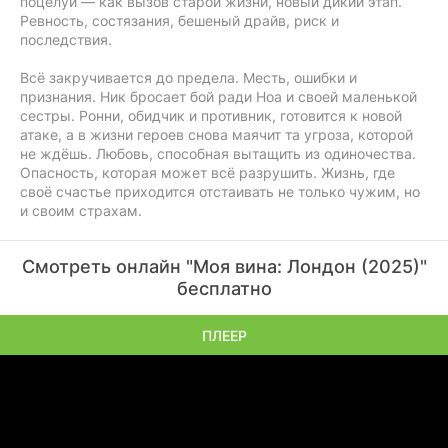
поцелуй — как вызов старой жизни, новый дикий этап.
Ревность, состязания, бешеный драйв, риск и
последствия.
Всё закручивается до предела. Месть, ошибки и
признания. Ник бросает бой ради Ноа и своей маленькой
сестры. Ронни, обидчик и противник, готовится к новой
атаке, а в жизни героев снова маячит та угроза, которой
не ждёшь. Любовь, способная вытащить из одиночества.
Опасность, которая может всё разрушить. Жизнь, где
своё счастье приходится отстаивать не только чужим, но
и своим страхам.
Смотреть онлайн "Моя вина: Лондон (2025)"
бесплатно
ПЛЕЕР