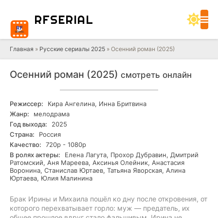
RF
SERIAL
Главная
»
Русские сериалы 2025
» Осенний роман (2025)
Осенний роман (2025)
смотреть онлайн
Режиссер:
Кира Ангелина, Инна Бритвина
Жанр:
мелодрама
Год выхода:
2025
Страна:
Россия
Качество:
720р - 1080р
В ролях актеры:
Елена Лагута, Прохор Дубравин, Дмитрий
Ратомский, Аня Мареева, Аксинья Олейник, Анастасия
Воронина, Станислав Юртаев, Татьяна Яворская, Алина
Юртаева, Юлия Малинина
Брак Ирины и Михаила пошёл ко дну после откровения, от
которого перехватывает горло: муж — предатель, их
общее прошлое вдруг стало фальшивым. Ирина не