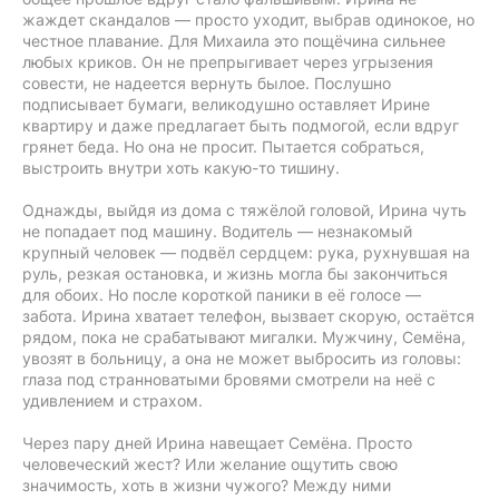
жаждет скандалов — просто уходит, выбрав одинокое, но
честное плавание. Для Михаила это пощёчина сильнее
любых криков. Он не препрыгивает через угрызения
совести, не надеется вернуть былое. Послушно
подписывает бумаги, великодушно оставляет Ирине
квартиру и даже предлагает быть подмогой, если вдруг
грянет беда. Но она не просит. Пытается собраться,
выстроить внутри хоть какую-то тишину.
Однажды, выйдя из дома с тяжёлой головой, Ирина чуть
не попадает под машину. Водитель — незнакомый
крупный человек — подвёл сердцем: рука, рухнувшая на
руль, резкая остановка, и жизнь могла бы закончиться
для обоих. Но после короткой паники в её голосе —
забота. Ирина хватает телефон, вызвает скорую, остаётся
рядом, пока не срабатывают мигалки. Мужчину, Семёна,
увозят в больницу, а она не может выбросить из головы:
глаза под странноватыми бровями смотрели на неё с
удивлением и страхом.
Через пару дней Ирина навещает Семёна. Просто
человеческий жест? Или желание ощутить свою
значимость, хоть в жизни чужого? Между ними