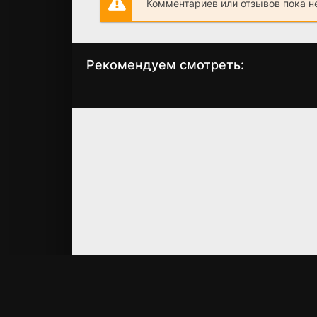
Комментариев или отзывов пока н
Рекомендуем смотреть:
Фишер 2. Затмение
Слово пацана 
(2025)
сезон когда
выйдет? дата