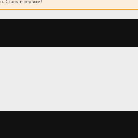
ет. Станьте первым!
2
Цикады (2023)
Внутри убийцы
(2024)