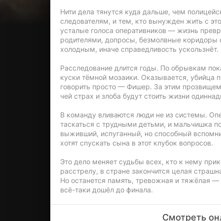
Нити дела тянутся куда дальше, чем полицейск
следователям, и тем, кто вынужден жить с э
усталые голоса оперативников — жизнь превр
родителями, допросы, безмолвные коридоры о
холодным, иначе справедливость ускользнёт.
Расследование длится годы. По обрывкам пок
куски тёмной мозаики. Оказывается, убийца по
говорить просто — Фишер. За этим прозвищем 
чей страх и злоба будут стоить жизни одинна
В команду вливаются люди не из системы. О
таскаться с трудными детьми, и мальчишка п
выживший, испуганный, но способный вспомнит
хотят спускать сына в этот клубок вопросов.
Это дело меняет судьбы всех, кто к нему прик
расстрелу, в стране закончится целая страшн
Но останется память, тревожная и тяжёлая — 
всё-таки дошёл до финала.
Смотреть он