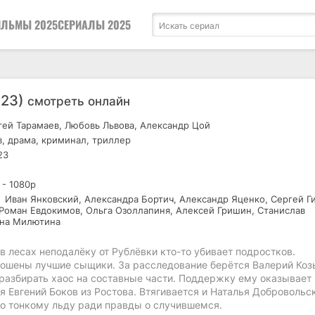
ЛЬМЫ 2025
СЕРИАЛЫ 2025
023)
смотреть онлайн
ей Тарамаев, Любовь Львова, Александр Цой
, драма, криминал, триллер
23
 - 1080р
Иван Янковский, Александра Бортич, Александр Яценко, Сергей Г
 Роман Евдокимов, Ольга Озоллапиня, Алексей Гришин, Станислав
ана Милютина
в лесах неподалёку от Рублёвки кто-то убивает подростков.
рошены лучшие сыщики. За расследование берётся Валерий Коз
разбирать хаос на составные части. Поддержку ему оказывает
 Евгений Боков из Ростова. Втягивается и Наталья Добровольс
по тонкому льду ради правды о случившемся.