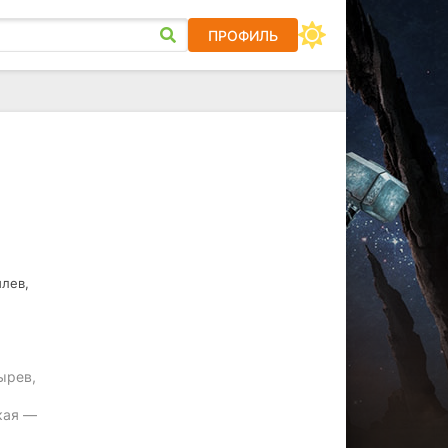
ПРОФИЛЬ
илев,
ырев,
кая —