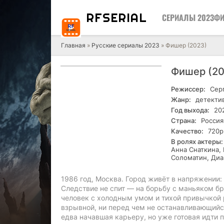
RF
SERIAL
СЕРИАЛЫ 2023
ФИ
Главная
»
Русские сериалы 2023
» Фишер (2023)
Фишер (2
Режиссер:
Серг
Жанр:
детектив
Год выхода:
20
Страна:
Россия
Качество:
720р
В ролях актеры:
Анна Снаткина,
Соломатин, Ди
1986 год, Москва. Город живёт в напряжении: 
Следствие не спит — на борьбу с маньяком б
человек с холодным умом и тихой привычкой 
взрывной, ни перед чем не останавливающийся
едва начавшая карьеру, но уже готовая идти 