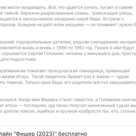
ие могли предвидеть. Всё, что удаётся узнать, пугает и самим
той тайной. Бережно разрисованные схемы, тревожащие улицы,
ащается в нескончаемое ожидание новой беды. Встречи с
тделов. Козырев не даёт воли эмоциям — он понимает: нужно 
азаний, подозрительным деталям, редким совпадениям находя
является вновь и вновь с 1986 по 1992 год. Позже о нём будут
скрывается Сергей Головкин: человек с минувшего дня, престу
дцати подросткам.
перативникам помогает прокурорская помощница, привыкшая
о имени Игорь. Такой свидетель бывает раз в жизни — чудом
ь главное. Только одна беда: его родители жёстко закрываются
оснулся. Когда имя Фишера станет известно, а Головкина пригов
ая эпоха — последняя, где палач получал назначенный судом вы
о долгом поиске, ошибках и хрупкой храбрости тех, кто, спотык
лайн "Фишер (2023)" бесплатно