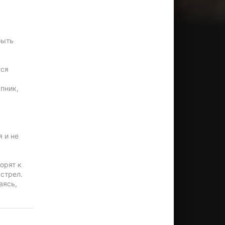
быть
тся
пник,
 и не
орят к
стрел.
аясь,