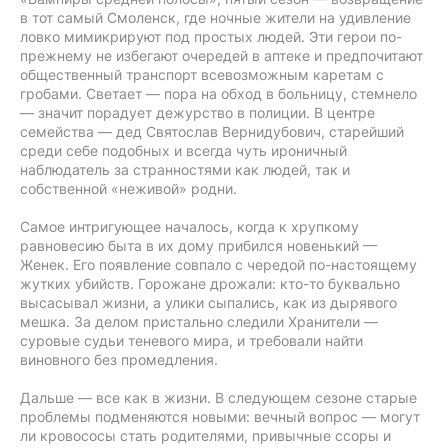
в тот самый Смоленск, где ночные жители на удивление
ловко мимикрируют под простых людей. Эти герои по-
прежнему не избегают очередей в аптеке и предпочитают
общественный транспорт всевозможным каретам с
гробами. Светает — пора на обход в больницу, стемнело
— значит порадует дежурство в полиции. В центре
семейства — дед Святослав Вернидубович, старейший
среди себе подобных и всегда чуть ироничный
наблюдатель за странностями как людей, так и
собственной «неживой» родни.
Самое интригующее началось, когда к хрупкому
равновесию быта в их дому прибился новенький —
Женек. Его появление совпало с чередой по-настоящему
жутких убийств. Горожане дрожали: кто-то буквально
высасывал жизни, а улики сыпались, как из дырявого
мешка. За делом пристально следили Хранители —
суровые судьи теневого мира, и требовали найти
виновного без промедления.
Дальше — все как в жизни. В следующем сезоне старые
проблемы подменяются новыми: вечный вопрос — могут
ли кровососы стать родителями, привычные ссоры и