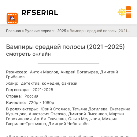
RF
SERIAL
Главная
»
Русские сериалы 2025
» Вампиры средней полосы (2021 –2025)
Вампиры средней полосы (2021 –2025)
смотреть онлайн
Режиссер:
Антон Маслов, Андрей Богатырев, Дмитрий
Грибанов
Жанр:
детектив, комедия, фэнтези
Год выхода:
2021-2025
Страна:
Россия
Качество:
720р - 1080р
В ролях актеры:
Юрий Стоянов, Татьяна Догилева, Екатерина
Кузнецова, Анастасия Стежко, Дмитрий Лысенков, Мартин
Герохинович, Артём Ткаченко, Ольга Медынич, Михаил
Гаврилов-Третьяков, Дмитрий Чеботарёв
«Вампиры средней полосы», пятый сезон — возвращение