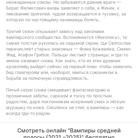
неожиданные союзы. Не забываются давние враги —
Борис Феликсович вновь заявляет о себе, а Женек, к
ликованию зрителей, чудом возвращается в тусовку, за
которую по-настоящему начинаешь болеть.
Третий сезон открывает завесу над законами
вампирского сообщества. Вспоминается «Векопись», та
самая толстая рукопись из седьмой серии, где Святослав
перечисляет старых знакомых — Фома Кожемяка, Семен
Жид, Агафон Грибов. Пальцы листают страницы, и где-то
имена оживают снова. Как знать, кто из этих древних
кровопийц выйдет сейчас на первый план: чтобы навесить
бед главгероям или, наоборот, явиться союзником в
борьбе за полночную справедливость.
Пятый сезон снова смешивает фантасмагорию и
прозаичные заботы, сарказм и тоску по простым
радостям, даря поклонникам искренний смех и лёгкую
мурашку по коже. Смоленск не спит, а вампиры — как
всегда где-то рядом.
Смотреть онлайн "Вампиры средней
полосы (2021 –2025)" бесплатно