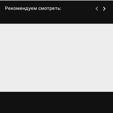
Рекомендуем смотреть:
Слово пацана 2 сезон
Грань Будущего 2,
когда выйдет? дата
когда выйдет?