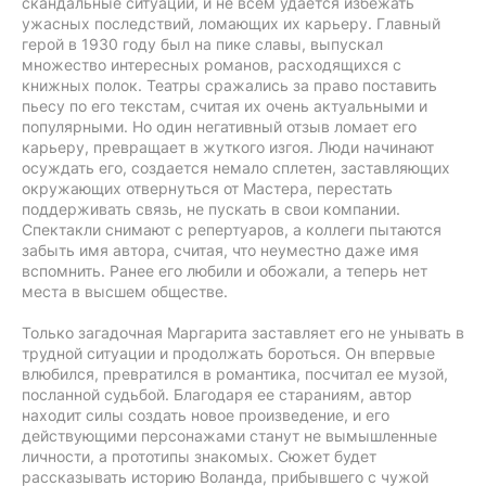
скандальные ситуации, и не всем удается избежать
ужасных последствий, ломающих их карьеру. Главный
герой в 1930 году был на пике славы, выпускал
множество интересных романов, расходящихся с
книжных полок. Театры сражались за право поставить
пьесу по его текстам, считая их очень актуальными и
популярными. Но один негативный отзыв ломает его
карьеру, превращает в жуткого изгоя. Люди начинают
осуждать его, создается немало сплетен, заставляющих
окружающих отвернуться от Мастера, перестать
поддерживать связь, не пускать в свои компании.
Спектакли снимают с репертуаров, а коллеги пытаются
забыть имя автора, считая, что неуместно даже имя
вспомнить. Ранее его любили и обожали, а теперь нет
места в высшем обществе.
Только загадочная Маргарита заставляет его не унывать в
трудной ситуации и продолжать бороться. Он впервые
влюбился, превратился в романтика, посчитал ее музой,
посланной судьбой. Благодаря ее стараниям, автор
находит силы создать новое произведение, и его
действующими персонажами станут не вымышленные
личности, а прототипы знакомых. Сюжет будет
рассказывать историю Воланда, прибывшего с чужой