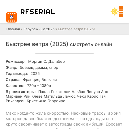
RF
SERIAL
Главная
»
Зарубежные 2025
» Быстрее ветра (2025)
Быстрее ветра (2025)
смотреть онлайн
Режиссер:
Морган С. Далибер
Жанр:
боевик, драма, спорт
Год выхода:
2025
Страна:
Франция, Бельгия
Качество:
720р - 1080р
В ролях актеры:
Паола Локателли Альбан Ленуар Анн
Маривен Рик Клеве Матильда Ламюс Чеки Карио Гай
Ричардсон Кристьяно Геррейро
Макс когда-то жила скоростью. Неоновые трассы и хрип
моторов давно были ее дыханием — но однажды она
круто сворачивает с автострады своих амбиций. Бросает