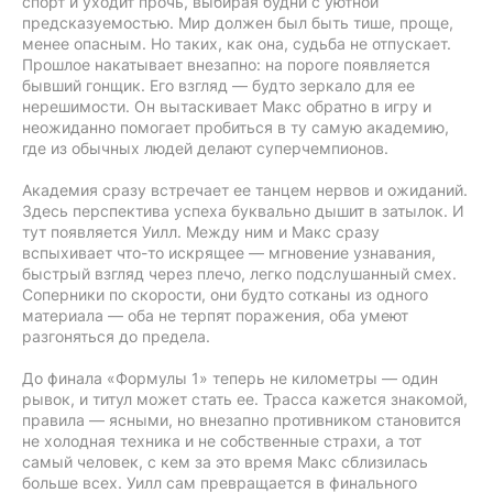
спорт и уходит прочь, выбирая будни с уютной
предсказуемостью. Мир должен был быть тише, проще,
менее опасным. Но таких, как она, судьба не отпускает.
Прошлое накатывает внезапно: на пороге появляется
бывший гонщик. Его взгляд — будто зеркало для ее
нерешимости. Он вытаскивает Макс обратно в игру и
неожиданно помогает пробиться в ту самую академию,
где из обычных людей делают суперчемпионов.
Академия сразу встречает ее танцем нервов и ожиданий.
Здесь перспектива успеха буквально дышит в затылок. И
тут появляется Уилл. Между ним и Макс сразу
вспыхивает что-то искрящее — мгновение узнавания,
быстрый взгляд через плечо, легко подслушанный смех.
Соперники по скорости, они будто сотканы из одного
материала — оба не терпят поражения, оба умеют
разгоняться до предела.
До финала «Формулы 1» теперь не километры — один
рывок, и титул может стать ее. Трасса кажется знакомой,
правила — ясными, но внезапно противником становится
не холодная техника и не собственные страхи, а тот
самый человек, с кем за это время Макс сблизилась
больше всех. Уилл сам превращается в финального