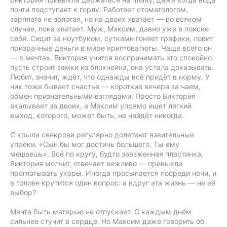
почти подступает к горлу. Работает стоматологом,
зарплата не золотая, но на двоих хватает — во всяком
случае, пока хватает. Муж, Максим, давно уже в поиске
себя. Сидит за ноутбуком, сутками гоняет графики, ловит
призрачные деньги в мире криптовалюты. Чаще всего он
— в мечтах. Виктория учится воспринимать это спокойно:
пусть строит замки из блокчейна, она устала доказывать.
Любит, значит, ждёт, что однажды всё придёт в норму. У
них тоже бывает счастье — короткие вечера за чаем,
обмен признательными взглядами. Просто Виктория
вкалывает за двоих, а Максим упрямо ищет легкий
выход, которого, может быть, не найдёт никогда.
С крыла свекрови регулярно долетают язвительные
упрёки. «Сын бы мог достичь большего. Ты ему
мешаешь». Всё по кругу, будто заезженная пластинка.
Виктория молчит, отвечает вежливо — привыкла
проглатывать укоры. Иногда просыпается посреди ночи, и
в голове крутится один вопрос: а вдруг эта жизнь — не её
выбор?
Мечта быть матерью не отпускает. С каждым днём
сильнее стучит в сердце. Но Максим даже говорить об