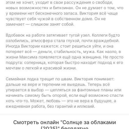
этом не хочет, уходит в свои рассуждения о свободе,
новых возможностях и биткоинах. Он не думает о том, что
у времени нет бесконечного запаса. Виктория всё чаще
чувствует себя чужой в собственном доме. Он не
замечает — слишком занят собой.
Вдобавок на работе затягивает тугой узел. Коллеги будто
озлобились, атмосфера стала глухой, почти враждебной.
Иногда Виктории кажется: стоит решиться уйти, и она
потеряет всё — деньги, стабильность, мужа. Как назло, в
жизни Максима появляется ещё одна женщина. Не просто
подруга: соперница, которая быстро находит подход к его
мечтам о легкой и красивой жизни.
Семейная лодка трещит по швам. Виктория понимает:
дальше на вере и терпении не выедешь. Теперь всё
упирается в выбор — цепляться за фантомные планы или
начинать самому быть опорой, если ещё возможно спасти
хоть что-то. Может, любовь — это не вера в будущее, а
ежедневная работа, без гарантий и иллюзий.
Смотреть онлайн "Солнце за облаками
(2025)" бесплатно