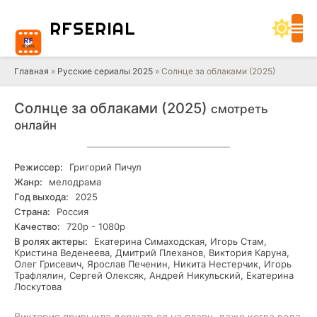
RF
SERIAL
Главная
»
Русские сериалы 2025
» Солнце за облаками (2025)
Солнце за облаками (2025)
смотреть
онлайн
Режиссер:
Григорий Пичул
Жанр:
мелодрама
Год выхода:
2025
Страна:
Россия
Качество:
720р - 1080р
В ролях актеры:
Екатерина Симаходская, Игорь Стам,
Кристина Веденеева, Дмитрий Плеханов, Виктория Каруна,
Олег Грисевич, Ярослав Печенин, Никита Нестерчик, Игорь
Трафлялин, Сергей Олексяк, Андрей Никульский, Екатерина
Лоскутова
Виктория привыкла держаться на плаву, даже когда вода