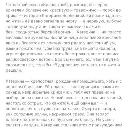
Четвёртый сезон «Крепостной» раскрывает перед
зрителем болезненно красивую и тревожную — порой до
крика — историю Катерины Вербицкой. Ей восемнадцать,
но жизнь её давно загнала за черту — в нервную, зыбкую
трещину между аристократическими балами и
безысходностью барской вотчины. Катерина — не просто
милашка в кружевах. Воспитанница заботливой крестной
явно выбивается из привычного ряда: у неё тонкий ум,
языки ложатся на губы без труда, она пишет акварели,
играет фортепианные партии бесстрашно, знает правила
великосветских встреч. Всё бы ничего, если бы титул не
сковывал шаг, если бы её дарования хоть что-то в жизни
решали.
Катерина — крепостная, рождения помещичьего, хоть и с
норовом барышни. Её таланты — как красивые замки из
сахара, неприкрытые криками: у тебя нет права ни на
выбор, ни на счастье. Новый сезон — цепочка испытаний,
настолько острых, что кажется, ещё один шаг — и
порвётся нечто в душе окончательно. Смерти и потери,
как холодные волны, накрывают сразу. Она теряет
близких, остаётся как на пустынном берегу. Не успев
залатать сердце, Катерина сталкивается с принуждением