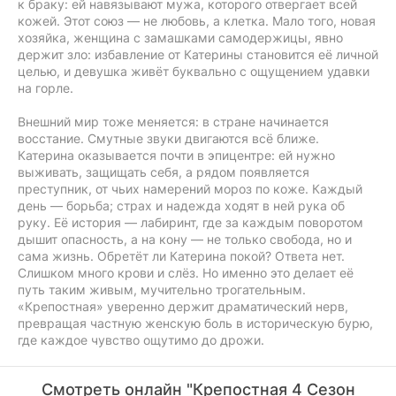
к браку: ей навязывают мужа, которого отвергает всей
кожей. Этот союз — не любовь, а клетка. Мало того, новая
хозяйка, женщина с замашками самодержицы, явно
держит зло: избавление от Катерины становится её личной
целью, и девушка живёт буквально с ощущением удавки
на горле.
Внешний мир тоже меняется: в стране начинается
восстание. Смутные звуки двигаются всё ближе.
Катерина оказывается почти в эпицентре: ей нужно
выживать, защищать себя, а рядом появляется
преступник, от чьих намерений мороз по коже. Каждый
день — борьба; страх и надежда ходят в ней рука об
руку. Её история — лабиринт, где за каждым поворотом
дышит опасность, а на кону — не только свобода, но и
сама жизнь. Обретёт ли Катерина покой? Ответа нет.
Слишком много крови и слёз. Но именно это делает её
путь таким живым, мучительно трогательным.
«Крепостная» уверенно держит драматический нерв,
превращая частную женскую боль в историческую бурю,
где каждое чувство ощутимо до дрожи.
Смотреть онлайн "Крепостная 4 Сезон