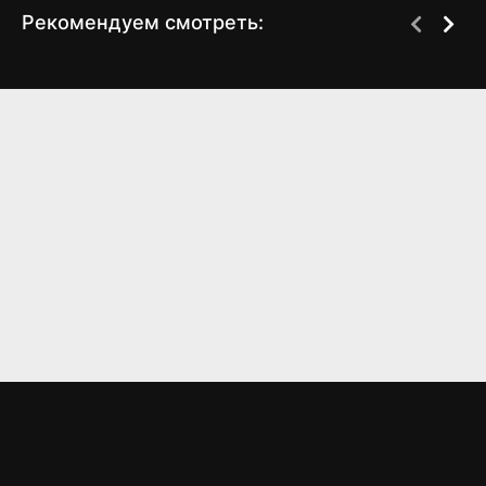
Рекомендуем смотреть:
Слово пацана 2 сезон
Словно не было
когда выйдет? дата
разлуки (2023)