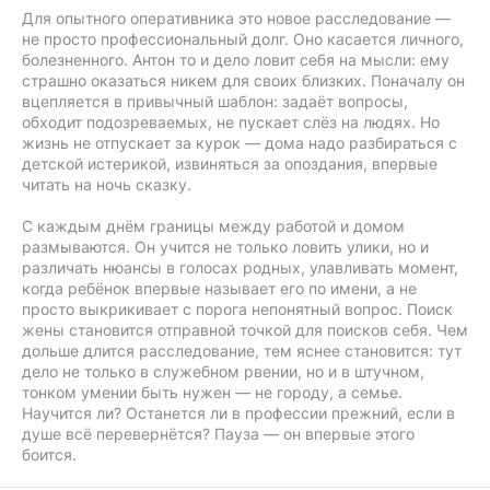
Для опытного оперативника это новое расследование —
не просто профессиональный долг. Оно касается личного,
болезненного. Антон то и дело ловит себя на мысли: ему
страшно оказаться никем для своих близких. Поначалу он
вцепляется в привычный шаблон: задаёт вопросы,
обходит подозреваемых, не пускает слёз на людях. Но
жизнь не отпускает за курок — дома надо разбираться с
детской истерикой, извиняться за опоздания, впервые
читать на ночь сказку.
С каждым днём границы между работой и домом
размываются. Он учится не только ловить улики, но и
различать нюансы в голосах родных, улавливать момент,
когда ребёнок впервые называет его по имени, а не
просто выкрикивает с порога непонятный вопрос. Поиск
жены становится отправной точкой для поисков себя. Чем
дольше длится расследование, тем яснее становится: тут
дело не только в служебном рвении, но и в штучном,
тонком умении быть нужен — не городу, а семье.
Научится ли? Останется ли в профессии прежний, если в
душе всё перевернётся? Пауза — он впервые этого
боится.