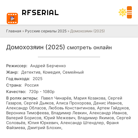
RF
SERIAL
Главная
»
Русские сериалы 2025
» Домохозяин (2025)
Домохозяин (2025)
смотреть онлайн
Режиссер:
Андрей Берченко
Жанр:
Детектив, Комедия, Семейный
Год выхода:
2025
Страна:
Россия
Качество:
720р - 1080р
В ролях актеры:
Павел Чинарёв, Мария Козакова, Сергей
Газаров, Сергей Дьяков, Алиса Прохорова, Денис Иванов,
Александр Обласов, Любовь Константинова, Артем Гайдуков,
Вероника Тимофеева, Владимир Левкин, Александр Иванов,
Валерий Борисов, Юрий Межевич, Владимир Якимов, Сергей
Соловьёв, Юлия Юркевич, Александр Штендлер, Франя
Файзиева, Дмитрий Блохин,