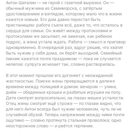
Антон Шаталин — не герой с газетной вырезки. Он —
обычный мужчина из Семиморска, с затёртым
удостоверением и взглядом, которому мало что в жизни
кажется новым. Его дом давно перестал быть
пристанищем: работа съела всё, даже то, что осталось в
сердце для семьи. Он живёт между протоколами и
протоколами же засыпает, не замечая, как ребенок
подрос, а жена устала ждать. Работа — смысл и приговор
одновременно. В очередной раз, вдруг решив, что хватит
быть чужим у себя дома, он берёт выходной. Семейный
пикник кажется почти праздником — пока не случается
нелепое: супруга исчезает так, словно растворилась.
В этот момент прошлое его догоняет с неожиданной
жестокостью. Поиски жены превращаются в дележе
времени между полицией и домом: вечером — улики,
днём — обеденные крошки и разбитые игрушки на полу.
Дети смотрят вопросительно, на глазах мешки усталости.
Отец жены смотрит ещё строже — по глазам видно, что
для него Антон всегда был чужим человеком, чуть ли не
случайной обузой. Теперь напряжение между ними почти
ощутимо — словно протянута стальная проволока; одно
неосторожное слово — и рвётся терпение.