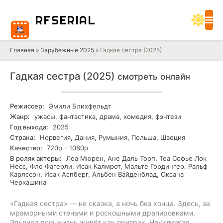
RF
SERIAL
Главная
»
Зарубежные 2025
» Гадкая сестра (2025)
Гадкая сестра (2025)
смотреть онлайн
Режиссер:
Эмили Блихфельдт
Жанр:
ужасы, фантастика, драма, комедия, фэнтези
Год выхода:
2025
Страна:
Норвегия, Дания, Румыния, Польша, Швеция
Качество:
720р - 1080р
В ролях актеры:
Леа Мюрен, Ане Даль Торп, Теа Софье Лок
Несс, Фло Фагерли, Исак Калмрот, Мальте Гордингер, Ральф
Карлссон, Исак Аспберг, Альбен Вайденблад, Оксана
Черкашина
«Гадкая сестра» — не сказка, а ночь без конца. Здесь, за
мраморными стенами и роскошными драпировками,
Эльвира всю жизнь живёт как призрак. Неуклюжая,