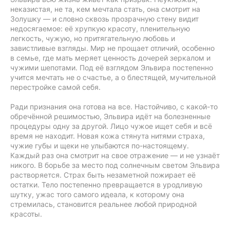
неказистая, не та, кем мечтала стать, она смотрит на
Золушку — и словно сквозь прозрачную стену видит
недосягаемое: её хрупкую красоту, пленительную
легкость, чужую, но притягательную любовь и
завистливые взгляды. Мир не прощает отличий, особенно
в семье, где мать меряет ценность дочерей зеркалом и
чужими шепотами. Под её взглядом Эльвира постепенно
учится мечтать не о счастье, а о блестящей, мучительной
перестройке самой себя.
Ради признания она готова на все. Настойчиво, с какой-то
обречённой решимостью, Эльвира идёт на болезненные
процедуры одну за другой. Лицо чужое ищет себя и всё
время не находит. Новая кожа стянута нитями страха,
чужие губы и щеки не улыбаются по-настоящему.
Каждый раз она смотрит на свое отражение — и не узнаёт
никого. В борьбе за место под солнечным светом Эльвира
растворяется. Страх быть незаметной пожирает её
остатки. Тело постепенно превращается в уродливую
шутку, ужас того самого идеала, к которому она
стремилась, становится реальнее любой природной
красоты.