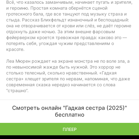
Всё, что казалось заманчивым, начинает пугать и зрителя,
и героиню. Простая комната обернётся сценой
гротескного бала, где все танцуют под музыку страха и
стыда. Рассказ Блихфельдт изнаночный и беспощадный:
она не отворачивается от крови или слёз, не даёт героине
отдохнуть даже ночью. За этим внешне фарсовым
фейерверком кроется тревожная правда: каково это —
потерять себя, угождая чужим представлениям о
красоте.
Леа Мюрен рождает на экране монстра не по воле зла, а
по невыносимой жажде быть нужной. Это хоррор не
столько телесный, сколько нравственный. «Гадкая
сестра» хлещет зрителя по нервам, напоминая, что даже
современная сказка нередко начинается со слова
“страшно”.
Смотреть онлайн "Гадкая сестра (2025)"
бесплатно
ПЛЕЕР